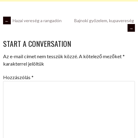
POST
←
Hazai vereség a rangadón
Bajnoki győzelem, kupavereség
→
NAVIGATION
START A CONVERSATION
Az e-mail címet nem tesszük közzé.
A kötelező mezőket
*
karakterrel jelöltük
Hozzászólás
*