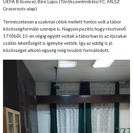
UEFA B licence), Biró Lajos (Törökszentmiklósi FC, MLSZ
Grassroots alap)
Természetesen a szakmai célok mellett fontos volt a tábor
közösségformáló szerepe is. Nagyon pozitív, hogy résztvevő
17 főből, 15-en végig együtt voltak a táborban és az éjszakai
szállás lehetőségét is igénybe vették. Így az eddig is jó
közösséget alkotó egység még tovább formálódott.