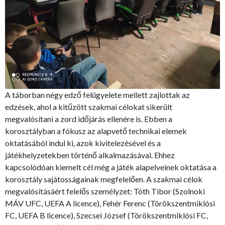
A táborban négy edző felügyelete mellett zajlottak az
edzések, ahol a kitűzött szakmai célokat sikerült
megvalósítani a zord időjárás ellenére is. Ebben a
korosztályban a fókusz az alapvető technikai elemek
oktatásából indul ki, azok kivitelezésével és a
játékhelyzetekben történő alkalmazásával. Ehhez
kapcsolódóan kiemelt cél még a játék alapelveinek oktatása a
korosztály sajátosságainak megfelelően. A szakmai célok
megvalósításáért felelős személyzet: Tóth Tibor (Szolnoki
MÁV UFC, UEFA A licence), Fehér Ferenc (Törökszentmiklósi
FC, UEFA B licence), Szecsei József (Törökszentmiklósi FC,