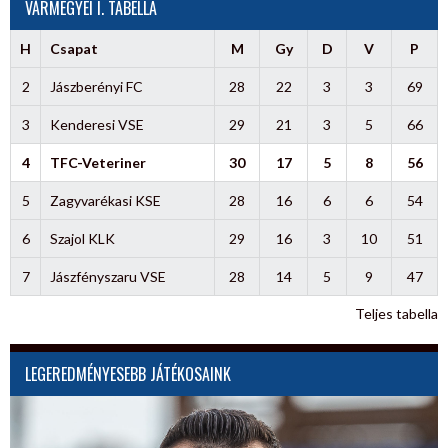
VÁRMEGYEI I. TABELLA
H
Csapat
M
Gy
D
V
P
2
Jászberényi FC
28
22
3
3
69
3
Kenderesi VSE
29
21
3
5
66
4
TFC-Veteriner
30
17
5
8
56
5
Zagyvarékasi KSE
28
16
6
6
54
6
Szajol KLK
29
16
3
10
51
7
Jászfényszaru VSE
28
14
5
9
47
Teljes tabella
LEGEREDMÉNYESEBB JÁTÉKOSAINK