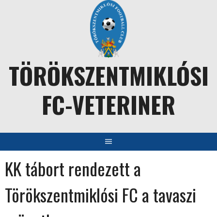
Skip
to
content
TÖRÖKSZENTMIKLÓSI
FC-VETERINER
KK tábort rendezett a
Törökszentmiklósi FC a tavaszi