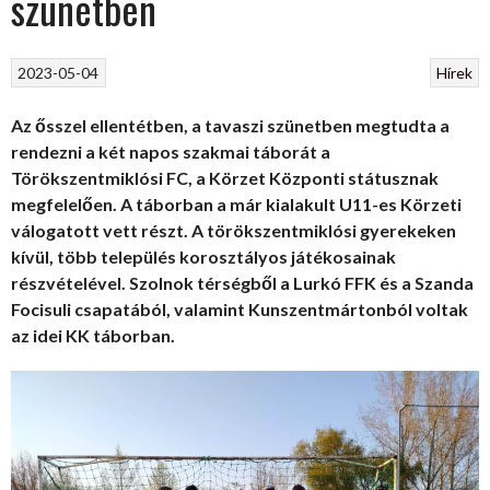
szünetben
2023-05-04
Hírek
Az ősszel ellentétben, a tavaszi szünetben megtudta a
rendezni a két napos szakmai táborát a
Törökszentmiklósi FC, a Körzet Központi státusznak
megfelelően. A táborban a már kialakult U11-es Körzeti
válogatott vett részt. A törökszentmiklósi gyerekeken
kívül, több település korosztályos játékosainak
részvételével. Szolnok térségből a Lurkó FFK és a Szanda
Focisuli csapatából, valamint Kunszentmártonból voltak
az idei KK táborban.