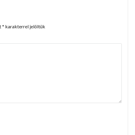
t
*
karakterrel jelöltük