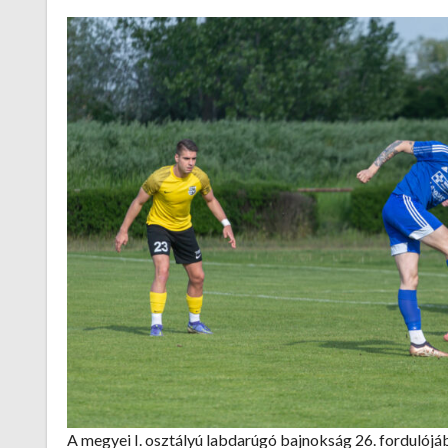
A megyei I. osztályú labdarúgó bajnokság 26. fordulój