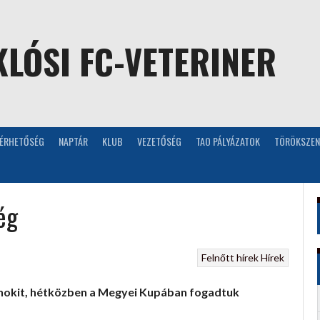
LÓSI FC-VETERINER
LÉRHETŐSÉG
NAPTÁR
KLUB
VEZETŐSÉG
TAO PÁLYÁZATOK
TÖRÖKSZEN
ég
Felnőtt hírek
Hírek
nokit, hétközben a Megyei Kupában fogadtuk