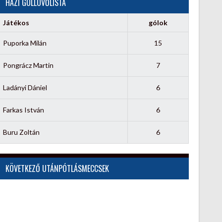
HÁZI GÓLLÖVŐLISTA
Játékos
gólok
Puporka Milán
15
Pongrácz Martin
7
Ladányi Dániel
6
Farkas István
6
Buru Zoltán
6
KÖVETKEZŐ UTÁNPÓTLÁSMECCSEK