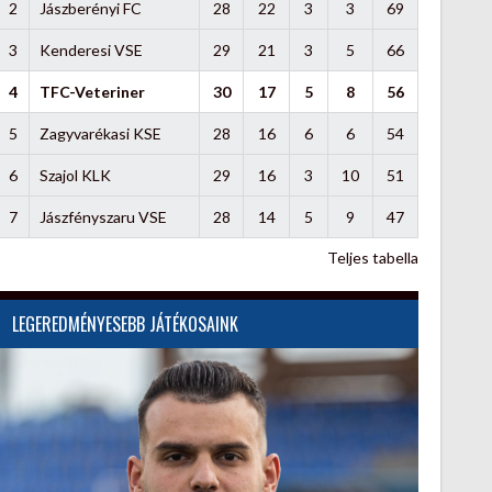
2
Jászberényi FC
28
22
3
3
69
3
Kenderesi VSE
29
21
3
5
66
4
TFC-Veteriner
30
17
5
8
56
5
Zagyvarékasi KSE
28
16
6
6
54
6
Szajol KLK
29
16
3
10
51
7
Jászfényszaru VSE
28
14
5
9
47
Teljes tabella
LEGEREDMÉNYESEBB JÁTÉKOSAINK