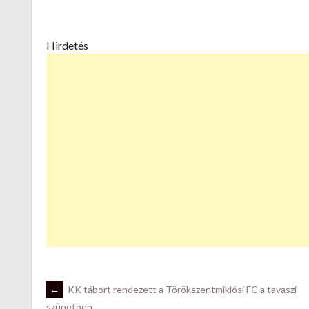
Hirdetés
POST
←
KK tábort rendezett a Törökszentmiklósi FC a tavaszi
szünetben