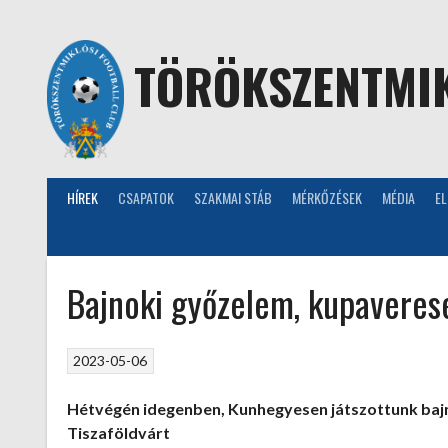
Skip
to
content
TÖRÖKSZENTMIK
HÍREK
CSAPATOK
SZAKMAI STÁB
MÉRKŐZÉSEK
MÉDIA
E
Bajnoki győzelem, kupaveres
2023-05-06
Hétvégén idegenben, Kunhegyesen játszottunk baj
Tiszaföldvárt