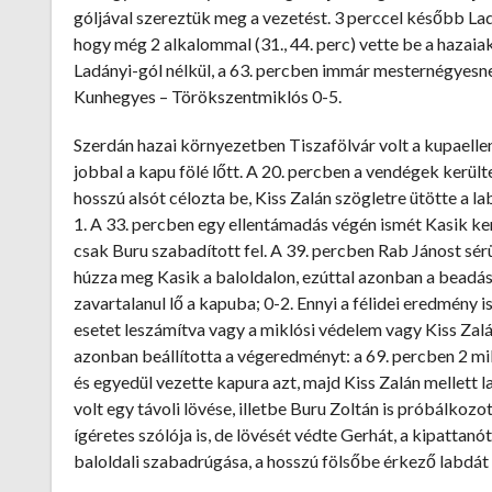
góljával szereztük meg a vezetést. 3 perccel később Ladá
hogy még 2 alkalommal (31., 44. perc) vette be a hazai
Ladányi-gól nélkül, a 63. percben immár mesternégyesnek
Kunhegyes – Törökszentmiklós 0-5.
Szerdán hazai környezetben Tiszafölvár volt a kupaelle
jobbal a kapu fölé lőtt. A 20. percben a vendégek került
hosszú alsót célozta be, Kiss Zalán szögletre ütötte a l
1. A 33. percben egy ellentámadás végén ismét Kasik ker
csak Buru szabadított fel. A 39. percben Rab Jánost sérü
húzza meg Kasik a baloldalon, ezúttal azonban a beadás
zavartalanul lő a kapuba; 0-2. Ennyi a félidei eredmény 
esetet leszámítva vagy a miklósi védelem vagy Kiss Zal
azonban beállította a végeredményt: a 69. percben 2 mik
és egyedül vezette kapura azt, majd Kiss Zalán mellett 
volt egy távoli lövése, illetbe Buru Zoltán is próbálkozo
ígéretes szólója is, de lövését védte Gerhát, a kipattan
baloldali szabadrúgása, a hosszú fölsőbe érkező labdát