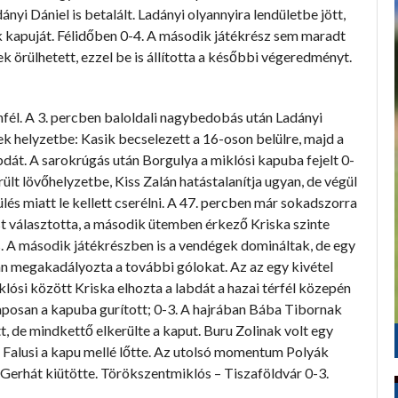
nyi Dániel is betalált. Ladányi olyannyira lendületbe jött,
ak kapuját. Félidőben 0-4. A második játékrész sem maradt
 örülhetett, ezzel be is állította a későbbi végeredményt.
nfél. A 3. percben baloldali nagybedobás után Ladányi
ek helyzetbe: Kasik becselezett a 16-oson belülre, majd a
abdát. A sarokrúgás után Borgulya a miklósi kapuba fejelt 0-
ült lövőhelyzetbe, Kiss Zalán hatástalanítja ugyan, de végül
lés miatt le kellett cserélni. A 47. percben már sokadszorra
t választotta, a második ütemben érkező Kriska szinte
is. A második játékrészben is a vendégek domináltak, de egy
án megakadályozta a további gólokat. Az az egy kivétel
lósi között Kriska elhozta a labdát a hazai térfél közepén
laposan a kapuba gurított; 0-3. A hajrában Bába Tibornak
tt, de mindkettő elkerülte a kaput. Buru Zolinak volt egy
ót Falusi a kapu mellé lőtte. Az utolsó momentum Polyák
 Gerhát kiütötte. Törökszentmiklós – Tiszaföldvár 0-3.