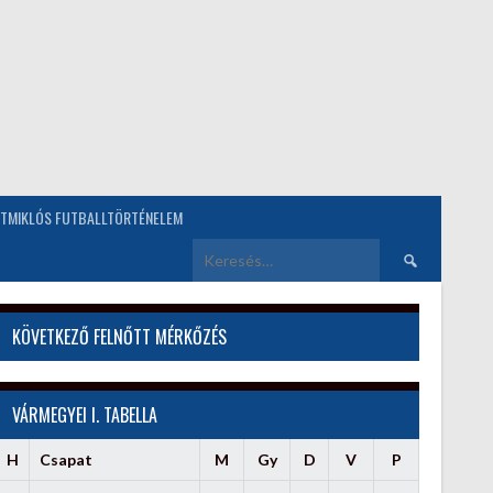
TMIKLÓS FUTBALLTÖRTÉNELEM
Keresés:
KÖVETKEZŐ FELNŐTT MÉRKŐZÉS
VÁRMEGYEI I. TABELLA
H
Csapat
M
Gy
D
V
P