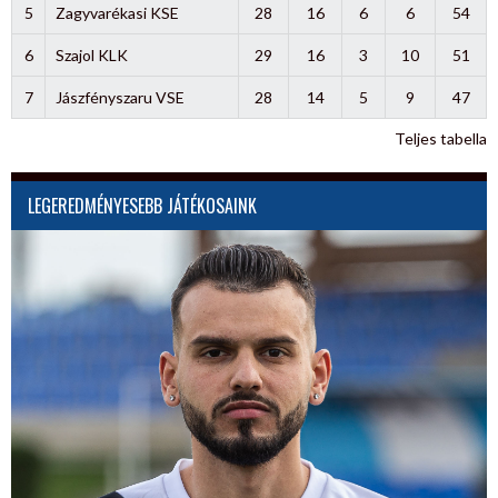
5
Zagyvarékasi KSE
28
16
6
6
54
6
Szajol KLK
29
16
3
10
51
7
Jászfényszaru VSE
28
14
5
9
47
Teljes tabella
LEGEREDMÉNYESEBB JÁTÉKOSAINK