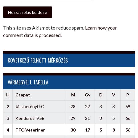
This site uses Akismet to reduce spam.
Learn how your
comment data is processed.
KÖVETKEZŐ FELNŐTT MÉRKŐZÉS
VÁRMEGYEI I. TABELLA
H
Csapat
M
Gy
D
V
P
2
Jászberényi FC
28
22
3
3
69
3
Kenderesi VSE
29
21
3
5
66
4
TFC-Veteriner
30
17
5
8
56