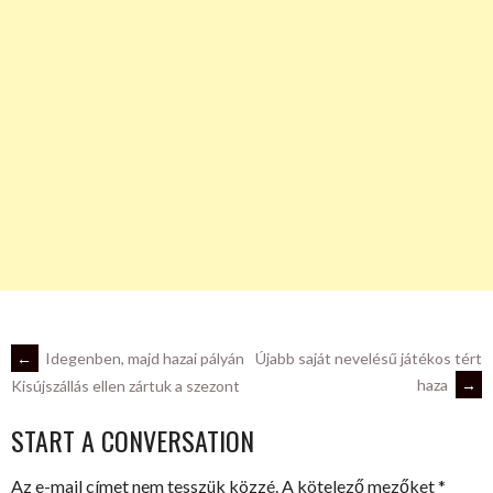
POST
←
Idegenben, majd hazai pályán
Újabb saját nevelésű játékos tért
haza
→
Kisújszállás ellen zártuk a szezont
NAVIGATION
START A CONVERSATION
Az e-mail címet nem tesszük közzé.
A kötelező mezőket
*