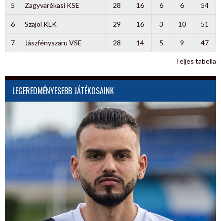
5
Zagyvarékasi KSE
28
16
6
6
54
6
Szajol KLK
29
16
3
10
51
7
Jászfényszaru VSE
28
14
5
9
47
Teljes tabella
LEGEREDMÉNYESEBB JÁTÉKOSAINK