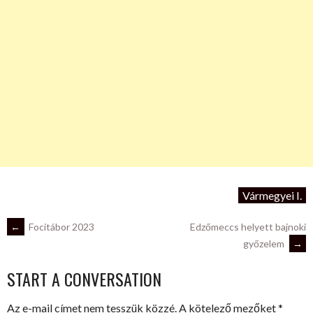
Vármegyei I.
POST
←
Focitábor 2023
Edzőmeccs helyett bajnoki
győzelem
→
NAVIGATION
START A CONVERSATION
Az e-mail címet nem tesszük közzé.
A kötelező mezőket
*