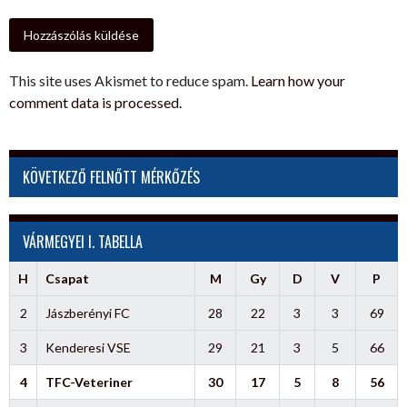
This site uses Akismet to reduce spam.
Learn how your
comment data is processed.
KÖVETKEZŐ FELNŐTT MÉRKŐZÉS
VÁRMEGYEI I. TABELLA
H
Csapat
M
Gy
D
V
P
2
Jászberényi FC
28
22
3
3
69
3
Kenderesi VSE
29
21
3
5
66
4
TFC-Veteriner
30
17
5
8
56