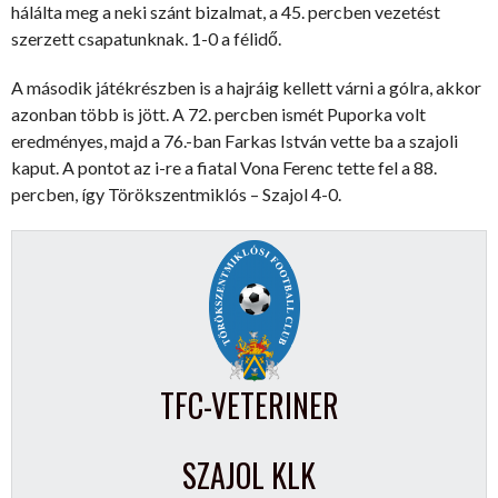
hálálta meg a neki szánt bizalmat, a 45. percben vezetést
szerzett csapatunknak. 1-0 a félidő.
A második játékrészben is a hajráig kellett várni a gólra, akkor
azonban több is jött. A 72. percben ismét Puporka volt
eredményes, majd a 76.-ban Farkas István vette ba a szajoli
kaput. A pontot az i-re a fiatal Vona Ferenc tette fel a 88.
percben, így Törökszentmiklós – Szajol 4-0.
TFC-VETERINER
SZAJOL KLK