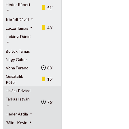
Héder Róbert
51'
Kóródi Dávid
48'
Lucza Tamás
Ladányi Dániel
Bojtok Tamás
Nagy Gábor
Vona Ferenc
88'
Gusztafik
15'
Péter
Halász Edvárd
Farkas István
76'
Héder Attila
Bálint Kevin