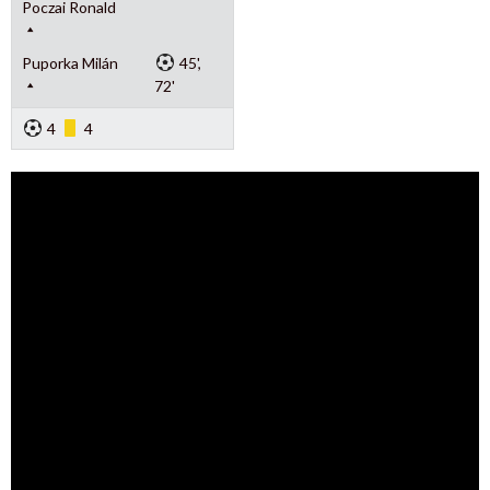
Poczai Ronald
Puporka Milán
45',
72'
4
4