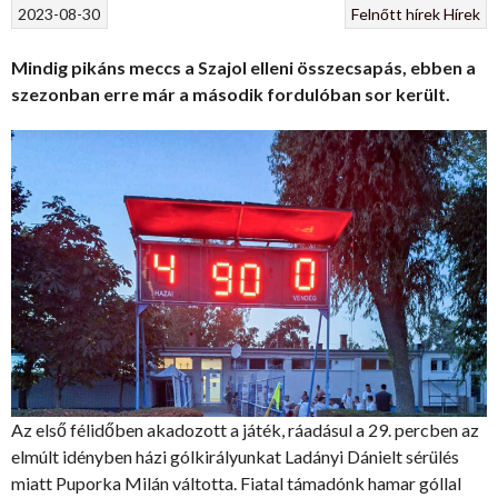
2023-08-30
Felnőtt hírek
Hírek
Mindig pikáns meccs a Szajol elleni összecsapás, ebben a
szezonban erre már a második fordulóban sor került.
Az első félidőben akadozott a játék, ráadásul a 29. percben az
elmúlt idényben házi gólkirályunkat Ladányi Dánielt sérülés
miatt Puporka Milán váltotta. Fiatal támadónk hamar góllal