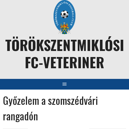
Skip
to
content
TÖRÖKSZENTMIKLÓSI
FC-VETERINER
Győzelem a szomszédvári
rangadón