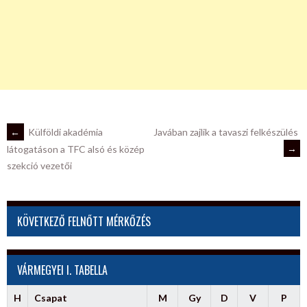
POST
←
Külföldi akadémia
Javában zajlik a tavaszi felkészülés
→
látogatáson a TFC alsó és közép
szekció vezetői
NAVIGATION
KÖVETKEZŐ FELNŐTT MÉRKŐZÉS
VÁRMEGYEI I. TABELLA
H
Csapat
M
Gy
D
V
P