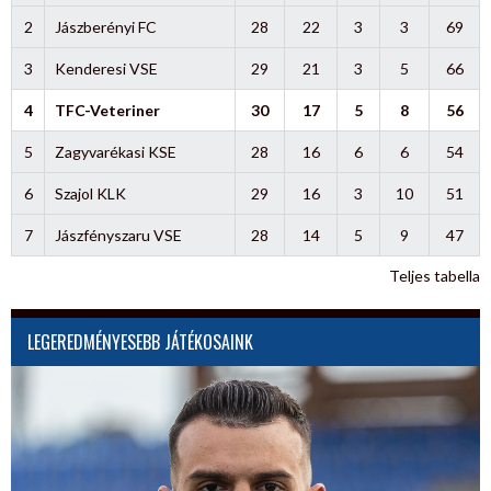
2
Jászberényi FC
28
22
3
3
69
3
Kenderesi VSE
29
21
3
5
66
4
TFC-Veteriner
30
17
5
8
56
5
Zagyvarékasi KSE
28
16
6
6
54
6
Szajol KLK
29
16
3
10
51
7
Jászfényszaru VSE
28
14
5
9
47
Teljes tabella
LEGEREDMÉNYESEBB JÁTÉKOSAINK