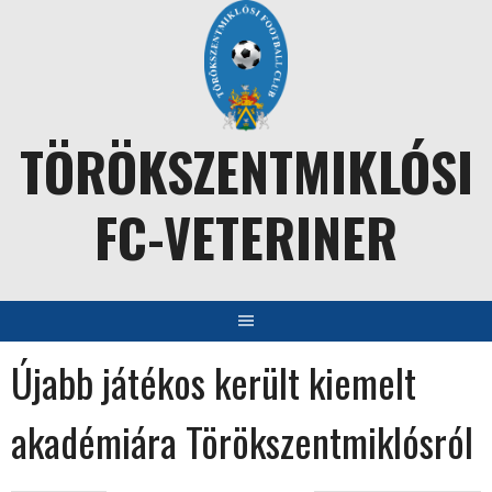
Skip
to
content
TÖRÖKSZENTMIKLÓSI
FC-VETERINER
Újabb játékos került kiemelt
akadémiára Törökszentmiklósról