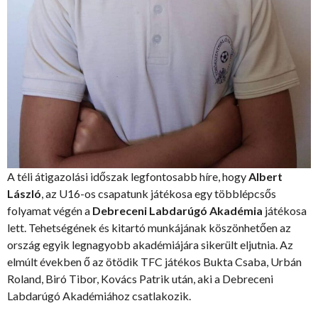
A téli átigazolási időszak legfontosabb híre, hogy
Albert
László
, az U16-os csapatunk játékosa egy többlépcsős
folyamat végén a
Debreceni Labdarúgó Akadémia
játékosa
lett. Tehetségének és kitartó munkájának köszönhetően az
ország egyik legnagyobb akadémiájára sikerült eljutnia. Az
elmúlt években ő az ötödik TFC játékos Bukta Csaba, Urbán
Roland, Biró Tibor, Kovács Patrik után, aki a Debreceni
Labdarúgó Akadémiához csatlakozik.