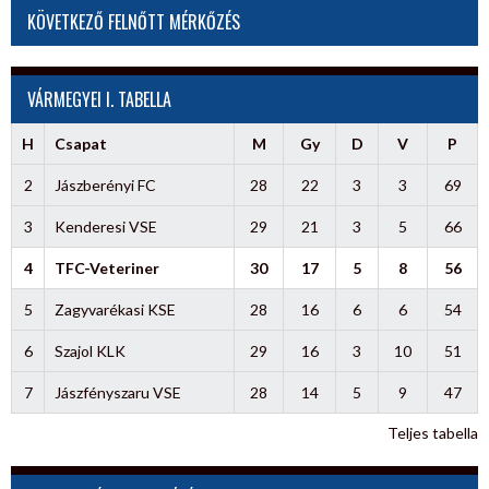
KÖVETKEZŐ FELNŐTT MÉRKŐZÉS
VÁRMEGYEI I. TABELLA
H
Csapat
M
Gy
D
V
P
2
Jászberényi FC
28
22
3
3
69
3
Kenderesi VSE
29
21
3
5
66
4
TFC-Veteriner
30
17
5
8
56
5
Zagyvarékasi KSE
28
16
6
6
54
6
Szajol KLK
29
16
3
10
51
7
Jászfényszaru VSE
28
14
5
9
47
Teljes tabella