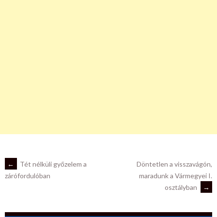
POST
←
Tét nélküli győzelem a
Döntetlen a visszavágón,
maradunk a Vármegyei I.
zárófordulóban
osztályban
→
NAVIGATION