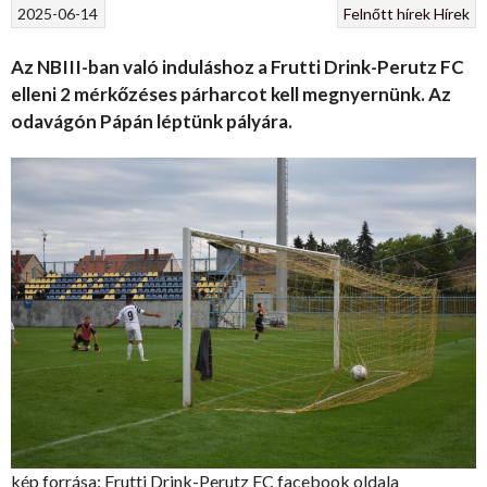
2025-06-14
Felnőtt hírek
Hírek
Az NBIII-ban való induláshoz a Frutti Drink-Perutz FC
elleni 2 mérkőzéses párharcot kell megnyernünk. Az
odavágón Pápán léptünk pályára.
kép forrása: Frutti Drink-Perutz FC facebook oldala