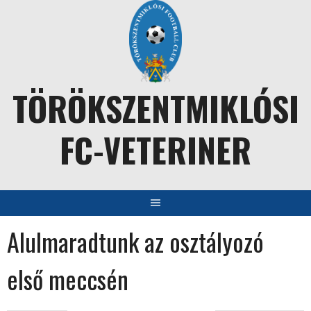
Skip
to
content
TÖRÖKSZENTMIKLÓSI
FC-VETERINER
Alulmaradtunk az osztályozó
első meccsén