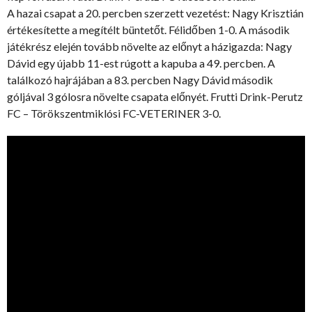
A hazai csapat a 20. percben szerzett vezetést: Nagy Krisztián
értékesítette a megítélt büntetőt. Félidőben 1-0. A második
játékrész elején tovább növelte az előnyt a házigazda: Nagy
Dávid egy újabb 11-est rúgott a kapuba a 49. percben. A
találkozó hajrájában a 83. percben Nagy Dávid második
góljával 3 gólosra növelte csapata előnyét. Frutti Drink-Perutz
FC – Törökszentmiklósi FC-VETERINER 3-0.