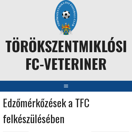
Skip
to
content
TÖRÖKSZENTMIKLÓSI
FC-VETERINER
Edzőmérkőzések a TFC
felkészülésében