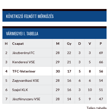
NAVIGATION
KÖVETKEZŐ FELNŐTT MÉRKŐZÉS
VÁRMEGYEI I. TABELLA
H
Csapat
M
Gy
D
V
P
2
Jászberényi FC
28
22
3
3
69
3
Kenderesi VSE
29
21
3
5
66
4
TFC-Veteriner
30
17
5
8
56
5
Zagyvarékasi KSE
28
16
6
6
54
6
Szajol KLK
29
16
3
10
51
7
Jászfényszaru VSE
28
14
5
9
47
Teljes tabella