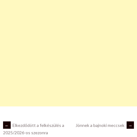
POST
←
Elkezdődött a felkészülés a
Jönnek a bajnoki meccsek
→
2025/2026-os szezonra