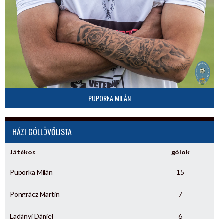
PUPORKA MILÁN
HÁZI GÓLLÖVŐLISTA
Játékos
gólok
Puporka Milán
15
Pongrácz Martin
7
Ladányi Dániel
6