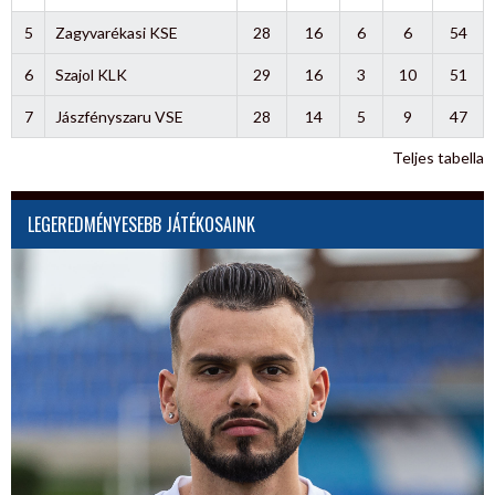
5
Zagyvarékasi KSE
28
16
6
6
54
6
Szajol KLK
29
16
3
10
51
7
Jászfényszaru VSE
28
14
5
9
47
Teljes tabella
LEGEREDMÉNYESEBB JÁTÉKOSAINK