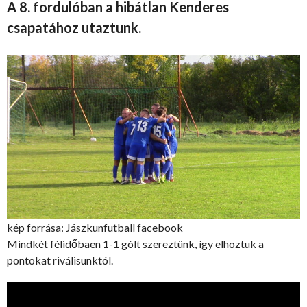
A 8. fordulóban a hibátlan Kenderes
csapatához utaztunk.
kép forrása: Jászkunfutball facebook
Mindkét félidőbaen 1-1 gólt szereztünk, így elhoztuk a
pontokat riválisunktól.