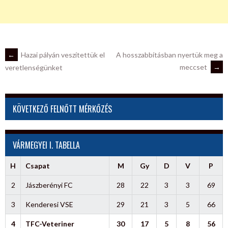
POST
←
Hazai pályán veszítettük el
A hosszabbításban nyertük meg a
meccset
→
veretlenségünket
NAVIGATION
KÖVETKEZŐ FELNŐTT MÉRKŐZÉS
VÁRMEGYEI I. TABELLA
H
Csapat
M
Gy
D
V
P
2
Jászberényi FC
28
22
3
3
69
3
Kenderesi VSE
29
21
3
5
66
4
TFC-Veteriner
30
17
5
8
56