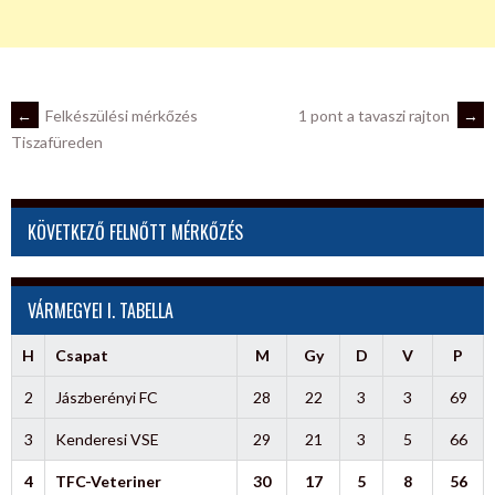
POST
←
Felkészülési mérkőzés
1 pont a tavaszi rajton
→
Tiszafüreden
NAVIGATION
KÖVETKEZŐ FELNŐTT MÉRKŐZÉS
VÁRMEGYEI I. TABELLA
H
Csapat
M
Gy
D
V
P
2
Jászberényi FC
28
22
3
3
69
3
Kenderesi VSE
29
21
3
5
66
4
TFC-Veteriner
30
17
5
8
56