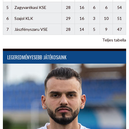
5
Zagyvarékasi KSE
28
16
6
6
54
6
Szajol KLK
29
16
3
10
51
7
Jászfényszaru VSE
28
14
5
9
47
Teljes tabella
LEGEREDMÉNYESEBB JÁTÉKOSAINK