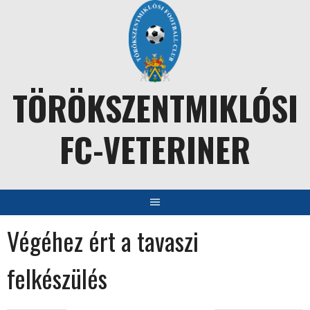
Skip
to
content
TÖRÖKSZENTMIKLÓSI
FC-VETERINER
Végéhez ért a tavaszi
felkészülés