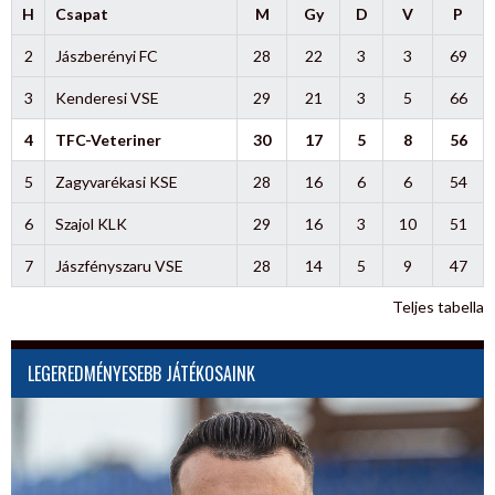
H
Csapat
M
Gy
D
V
P
2
Jászberényi FC
28
22
3
3
69
3
Kenderesi VSE
29
21
3
5
66
4
TFC-Veteriner
30
17
5
8
56
5
Zagyvarékasi KSE
28
16
6
6
54
6
Szajol KLK
29
16
3
10
51
7
Jászfényszaru VSE
28
14
5
9
47
Teljes tabella
LEGEREDMÉNYESEBB JÁTÉKOSAINK