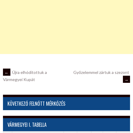
POST
←
Újra elhódítottuk a
Győzelemmel zártuk a szezont
→
Vármegyei Kupát
NAVIGATION
KÖVETKEZŐ FELNŐTT MÉRKŐZÉS
VÁRMEGYEI I. TABELLA