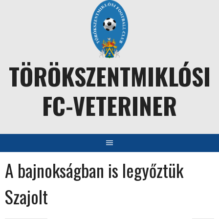
Skip
to
content
TÖRÖKSZENTMIKLÓSI
FC-VETERINER
A bajnokságban is legyőztük
Szajolt