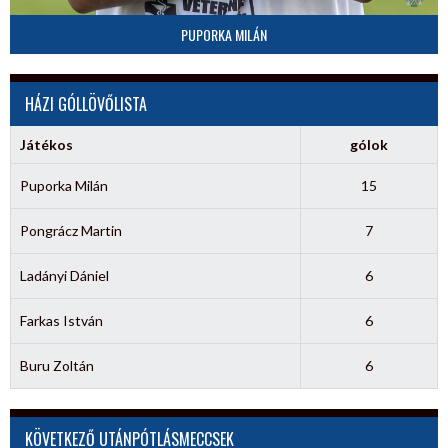
PUPORKA MILÁN
HÁZI GÓLLÖVŐLISTA
Játékos
gólok
Puporka Milán
15
Pongrácz Martin
7
Ladányi Dániel
6
Farkas István
6
Buru Zoltán
6
KÖVETKEZŐ UTÁNPÓTLÁSMECCSEK