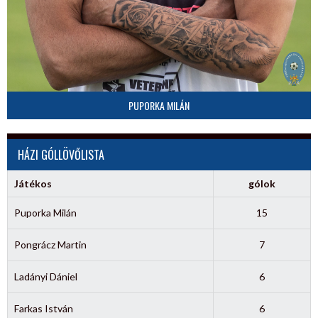
PUPORKA MILÁN
HÁZI GÓLLÖVŐLISTA
Játékos
gólok
Puporka Milán
15
Pongrácz Martin
7
Ladányi Dániel
6
Farkas István
6