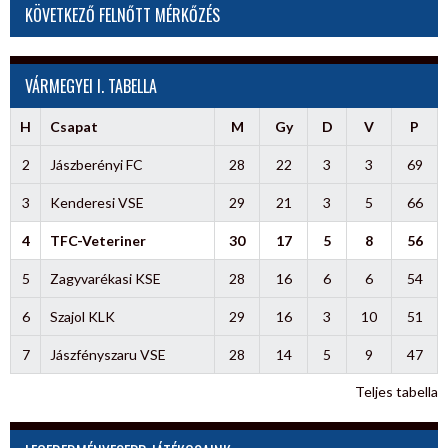
KÖVETKEZŐ FELNŐTT MÉRKŐZÉS
VÁRMEGYEI I. TABELLA
H
Csapat
M
Gy
D
V
P
2
Jászberényi FC
28
22
3
3
69
3
Kenderesi VSE
29
21
3
5
66
4
TFC-Veteriner
30
17
5
8
56
5
Zagyvarékasi KSE
28
16
6
6
54
6
Szajol KLK
29
16
3
10
51
7
Jászfényszaru VSE
28
14
5
9
47
Teljes tabella