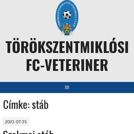
Skip
to
content
TÖRÖKSZENTMIKLÓSI
FC-VETERINER
Címke:
stáb
2021-07-31