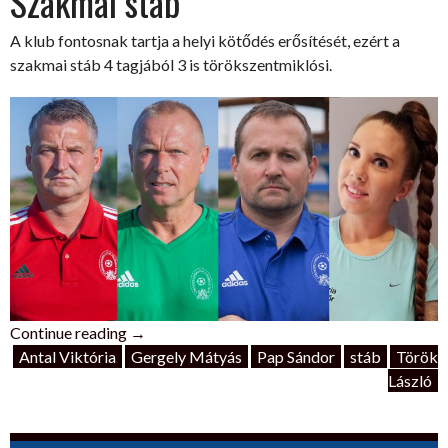
Szakmai stáb
A klub fontosnak tartja a helyi kötődés erősítését, ezért a
szakmai stáb 4 tagjából 3 is törökszentmiklósi.
„Szakmai
Continue reading
→
stáb”
Antal Viktória
Gergely Mátyás
Pap Sándor
stáb
Török
László