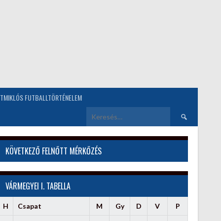
TMIKLÓS FUTBALLTÖRTÉNELEM
Keresés:
KÖVETKEZŐ FELNŐTT MÉRKŐZÉS
VÁRMEGYEI I. TABELLA
H
Csapat
M
Gy
D
V
P