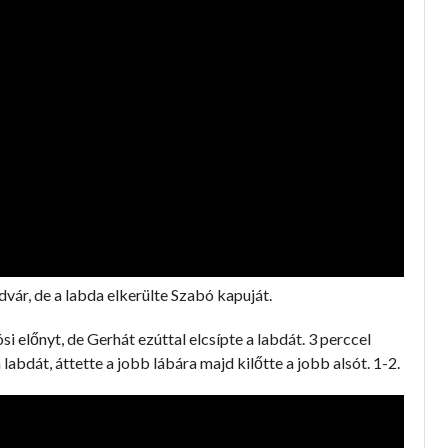
vár, de a labda elkerülte Szabó kapuját.
i előnyt, de Gerhát ezúttal elcsípte a labdát. 3 perccel
 labdát, áttette a jobb lábára majd kilőtte a jobb alsót. 1-2.