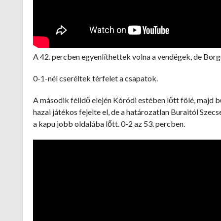
A 42. percben egyenlíthettek volna a vendégek, de Borgu
0-1-nél cseréltek térfelet a csapatok.
A második félidő elején Kóródi estében lőtt fölé, majd b
hazai játékos fejelte el, de a határozatlan Buraitól Sze
a kapu jobb oldalába lőtt. 0-2 az 53. percben.