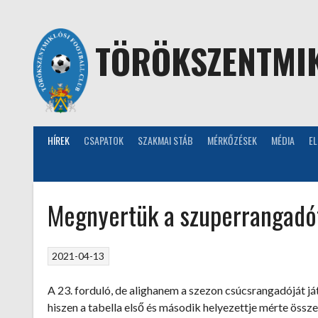
Skip
to
content
TÖRÖKSZENTMIK
HÍREK
CSAPATOK
SZAKMAI STÁB
MÉRKŐZÉSEK
MÉDIA
E
Megnyertük a szuperrangadó
2021-04-13
A 23. forduló, de alighanem a szezon csúcsrangadóját j
hiszen a tabella első és második helyezettje mérte össze