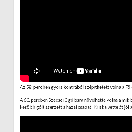
Az 58. percben gyors kontrából szépíthetett volna a Föld
A 63. percben Szecsei 3 gólosra növelhette volna a miklós
később gólt szerzett a hazai csapat: Kriska vette át jól a