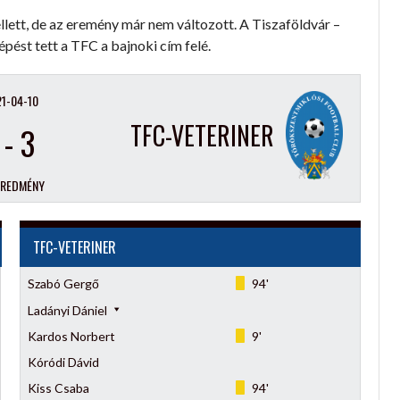
llett, de az eremény már nem változott. A Tiszaföldvár –
pést tett a TFC a bajnoki cím felé.
1-04-10
TFC-VETERINER
-
3
EREDMÉNY
TFC-VETERINER
Szabó Gergő
94'
Ladányi Dániel
Kardos Norbert
9'
Kóródi Dávid
Kiss Csaba
94'