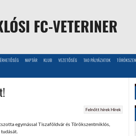
LÓSI FC-VETERINER
LÉRHETŐSÉG
NAPTÁR
KLUB
VEZETŐSÉG
TAO PÁLYÁZATOK
TÖRÖKSZEN
t!
Felnőtt hírek
Hírek
átszotta egymással Tiszaföldvár és Törökszentmiklós,
 tudását.