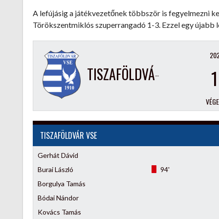
A lefújásig a játékvezetőnek többször is fegyelmezni ke
Törökszentmiklós szuperrangadó 1-3. Ezzel egy újabb lé
202
TISZAFÖLDVÁR VSE
1
VÉG
TISZAFÖLDVÁR VSE
Gerhát Dávid
Burai László
94'
Borgulya Tamás
Bódai Nándor
Kovács Tamás