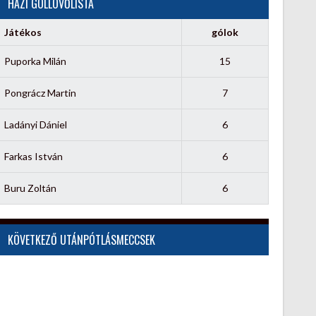
HÁZI GÓLLÖVŐLISTA
Játékos
gólok
Puporka Milán
15
Pongrácz Martin
7
Ladányi Dániel
6
Farkas István
6
Buru Zoltán
6
KÖVETKEZŐ UTÁNPÓTLÁSMECCSEK