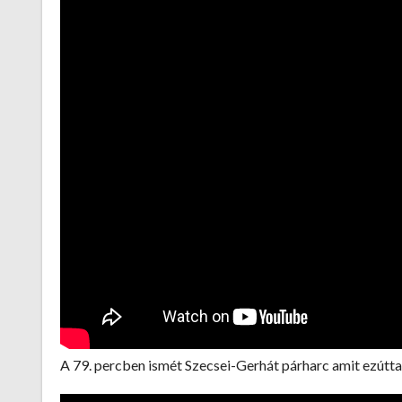
A 79. percben ismét Szecsei-Gerhát párharc amit ezútta