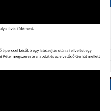
lya lövés fölé ment.
ő 5 perccel később egy labdaejtés után a felívelést egy
csei Péter megszerezte a labdát és az elvetődő Gerhát mellett