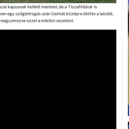
zai kapusnak kellett menteni, de a Tiszaföldvár is
cben egy szögletrúgás után Gerhát középre ütötte a labdát,
megszerezve ezzel a miklósi vezetést.