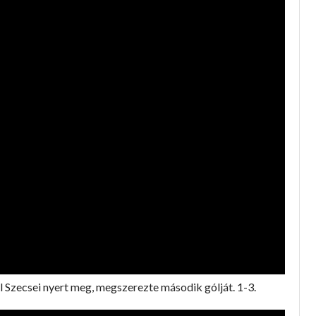
l Szecsei nyert meg, megszerezte második gólját. 1-3.