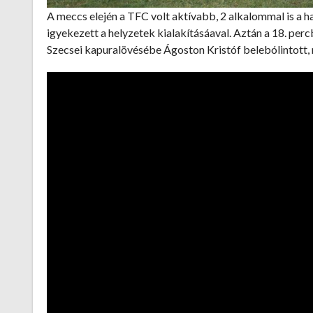
A meccs elején a TFC volt aktívabb, 2 alkalommal is a ha
igyekezett a helyzetek kialakításáaval. Aztán a 18. per
Szecsei kapuralövésébe Ágoston Kristóf belebólintott, 