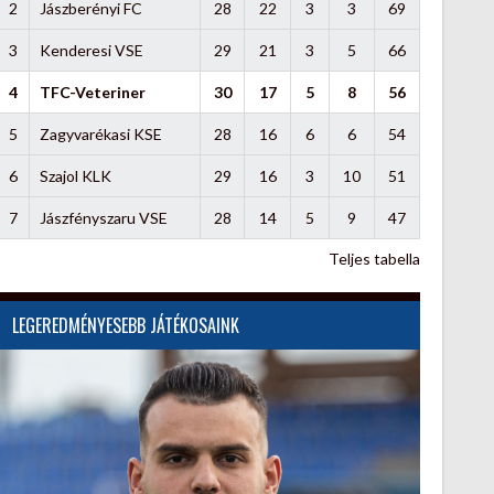
2
Jászberényi FC
28
22
3
3
69
3
Kenderesi VSE
29
21
3
5
66
4
TFC-Veteriner
30
17
5
8
56
5
Zagyvarékasi KSE
28
16
6
6
54
6
Szajol KLK
29
16
3
10
51
7
Jászfényszaru VSE
28
14
5
9
47
Teljes tabella
LEGEREDMÉNYESEBB JÁTÉKOSAINK