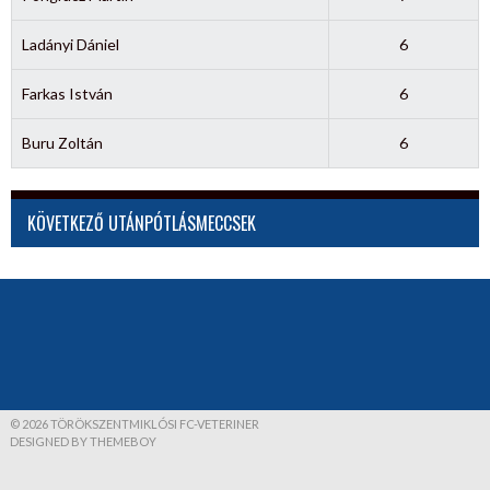
Ladányi Dániel
6
Farkas István
6
Buru Zoltán
6
KÖVETKEZŐ UTÁNPÓTLÁSMECCSEK
© 2026 TÖRÖKSZENTMIKLÓSI FC-VETERINER
DESIGNED BY THEMEBOY