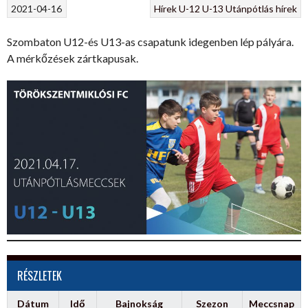
2021-04-16
Hírek
U-12
U-13
Utánpótlás hírek
Szombaton U12-és U13-as csapatunk idegenben lép pályára.
A mérkőzések zártkapusak.
RÉSZLETEK
Dátum
Idő
Bajnokság
Szezon
Meccsnap