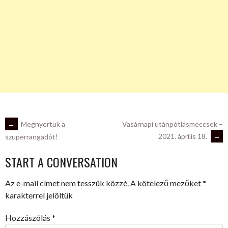
POST
←
Megnyertük a
Vasárnapi utánpótlásmeccsek –
2021. április 18.
→
szuperrangadót!
NAVIGATION
START A CONVERSATION
Az e-mail címet nem tesszük közzé.
A kötelező mezőket
*
karakterrel jelöltük
Hozzászólás
*