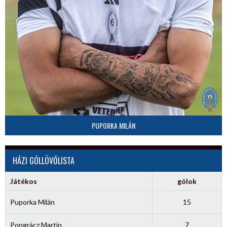
PUPORKA MILÁN
HÁZI GÓLLÖVŐLISTA
Játékos
gólok
Puporka Milán
15
Pongrácz Martin
7