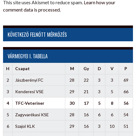
This site uses Akismet to reduce spam.
Learn how your
comment data is processed.
KÖVETKEZŐ FELNŐTT MÉRKŐZÉS
VÁRMEGYEI I. TABELLA
H
Csapat
M
Gy
D
V
P
2
Jászberényi FC
28
22
3
3
69
3
Kenderesi VSE
29
21
3
5
66
4
TFC-Veteriner
30
17
5
8
56
5
Zagyvarékasi KSE
28
16
6
6
54
6
Szajol KLK
29
16
3
10
51