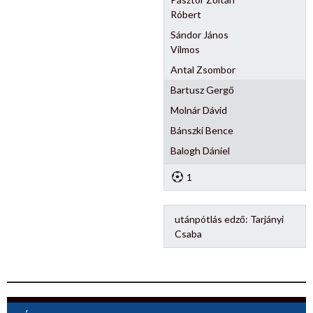
Róbert
Sándor János
Vilmos
Antal Zsombor
Bartusz Gergő
Molnár Dávid
Bánszki Bence
Balogh Dániel
1
utánpótlás edző:
Tarjányi
Csaba