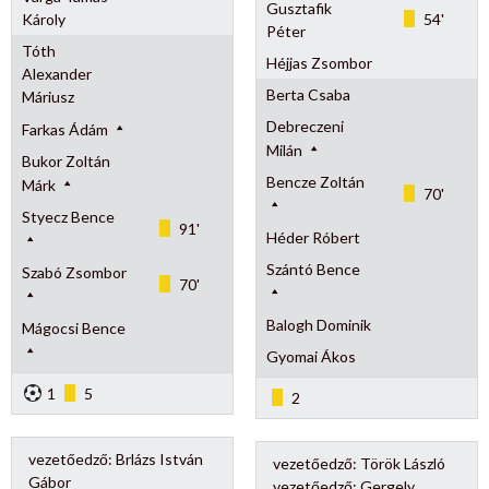
Gusztafik
Károly
54'
Péter
Tóth
Héjjas Zsombor
Alexander
Berta Csaba
Máriusz
Debreczeni
Farkas Ádám
Milán
Bukor Zoltán
Bencze Zoltán
Márk
70'
Styecz Bence
91'
Héder Róbert
Szántó Bence
Szabó Zsombor
70'
Balogh Dominik
Mágocsi Bence
Gyomai Ákos
1
5
2
vezetőedző:
Brlázs István
vezetőedző:
Török László
Gábor
vezetőedző:
Gergely