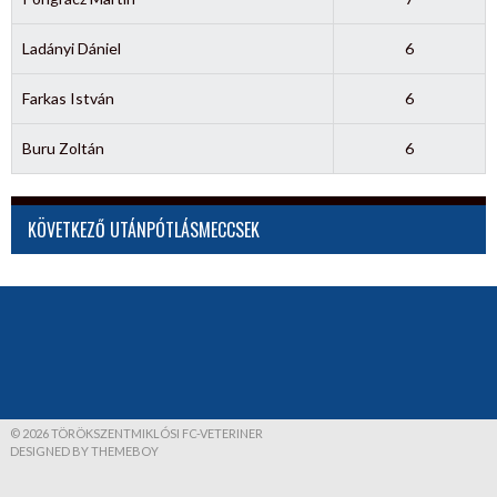
Ladányi Dániel
6
Farkas István
6
Buru Zoltán
6
KÖVETKEZŐ UTÁNPÓTLÁSMECCSEK
© 2026 TÖRÖKSZENTMIKLÓSI FC-VETERINER
DESIGNED BY THEMEBOY