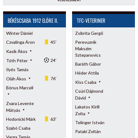
BÉKÉSCSABA 1912 ELŐRE II.
TFC-VETERINER
Winter Dániel
Zsibrita Gergő
Czvalinga Áron
45'
Perevuznik
Makszim
Kasik Ákos
Sztepanovics
24'
Tóth Péter
Baráth Gábor
Ilyés Tamás
Héder Attila
76'
Oláh Ákos
Kiss Csaba
Bónus Marcell
Csúri Dájmond
Dávid
Zvara Levente
Lakatos Kirill
Mátyás
Zolta
Hodonicki Márk
63'
Telinger István
Szabó Csaba
Pataki Zoltán
Varga Tamás