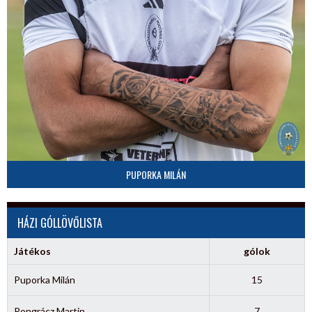
PUPORKA MILÁN
HÁZI GÓLLÖVŐLISTA
Játékos
gólok
Puporka Milán
15
Pongrácz Martin
7