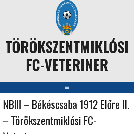
Skip
to
content
TÖRÖKSZENTMIKLÓSI
FC-VETERINER
NBIII – Békéscsaba 1912 Előre II.
– Törökszentmiklósi FC-