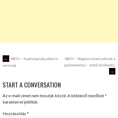
POST
←
NBIII – Kazincbarcika ellen is
NBIII – Nagyon közel voltunk a
győzelemhez – edzői értékelés
vereség
→
NAVIGATION
START A CONVERSATION
Az e-mail címet nem tesszük közzé.
A kötelező mezőket
*
karakterrel jelöltük
Hozzászólás
*