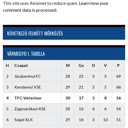
This site uses Akismet to reduce spam.
Learn how your
comment data is processed.
KÖVETKEZŐ FELNŐTT MÉRKŐZÉS
VÁRMEGYEI I. TABELLA
H
Csapat
M
Gy
D
V
P
2
Jászberényi FC
28
22
3
3
69
3
Kenderesi VSE
29
21
3
5
66
4
TFC-Veteriner
30
17
5
8
56
5
Zagyvarékasi KSE
28
16
6
6
54
6
Szajol KLK
29
16
3
10
51