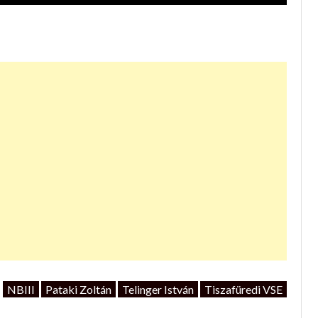
NBIII
Pataki Zoltán
Telinger István
Tiszafüredi VSE