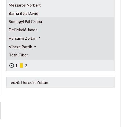
Mészáros Norbert
Barna Béla Dávid
Somogyi Pál Csaba
Deli Márió János
Harsányi Zoltán
Vincze Patrik
Tóth Tibor
1
2
edző:
Dorcsák Zoltán