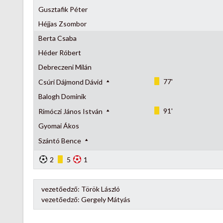
Gusztafik Péter
Héjjas Zsombor
Berta Csaba
Héder Róbert
Debreczeni Milán
77'
Csúri Dájmond Dávid
Balogh Dominik
91'
Rimóczi János István
Gyomai Ákos
Szántó Bence
2
5
1
vezetőedző:
Török László
vezetőedző:
Gergely Mátyás