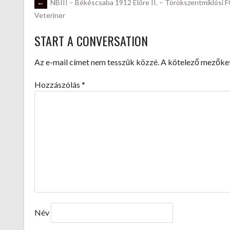
POST
←
NBIII – Békéscsaba 1912 Előre II. – Törökszentmiklósi F
Veteriner
NAVIGATION
START A CONVERSATION
Az e-mail címet nem tesszük közzé.
A kötelező mezőke
Hozzászólás
*
Név