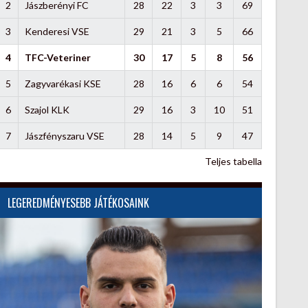
2
Jászberényi FC
28
22
3
3
69
3
Kenderesi VSE
29
21
3
5
66
4
TFC-Veteriner
30
17
5
8
56
5
Zagyvarékasi KSE
28
16
6
6
54
6
Szajol KLK
29
16
3
10
51
7
Jászfényszaru VSE
28
14
5
9
47
Teljes tabella
LEGEREDMÉNYESEBB JÁTÉKOSAINK