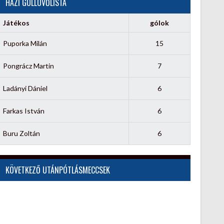
HÁZI GÓLLÖVŐLISTA
Játékos
gólok
Puporka Milán
15
Pongrácz Martin
7
Ladányi Dániel
6
Farkas István
6
Buru Zoltán
6
KÖVETKEZŐ UTÁNPÓTLÁSMECCSEK