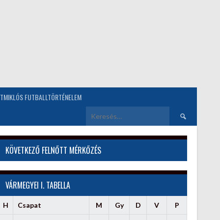
TMIKLÓS FUTBALLTÖRTÉNELEM
Keresés:
KÖVETKEZŐ FELNŐTT MÉRKŐZÉS
VÁRMEGYEI I. TABELLA
H
Csapat
M
Gy
D
V
P