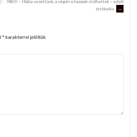
C-
NBIII – Hiába vezettünk, a végén a hazaiak örülhettek – edzői
értékelés
→
t
*
karakterrel jelöltük