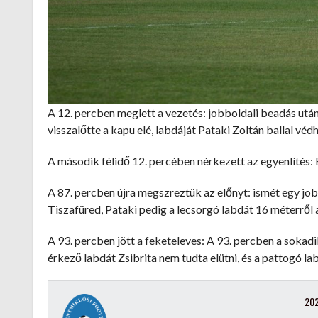
A 12. percben meglett a vezetés: jobboldali beadás utá
visszalőtte a kapu elé, labdáját Pataki Zoltán ballal véd
A második félidő 12. percében nérkezett az egyenlítés: Ba
A 87. percben újra megszreztük az előnyt: ismét egy job
Tiszafüred, Pataki pedig a lecsorgó labdát 16 méterről a
A 93. percben jött a feketeleves: A 93. percben a sokadi
érkező labdát Zsibrita nem tudta elütni, és a pattogó lab
202