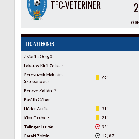
TFC-VETERINER
2
VÉG
TFC-VETERINER
Zsibrita Gergő
Lakatos Kirill Zolta
Perevuznik Makszim
69'
Sztepanovics
Bencze Zoltán
Baráth Gábor
Héder Attila
31'
21'
Kiss Csaba
Telinger István
93'
Pataki Zoltán
12', 87'