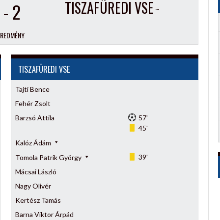
TISZAFÜREDI VSE
-
2
EREDMÉNY
TISZAFÜREDI VSE
Tajti Bence
Fehér Zsolt
Barzsó Attila
57'
45'
Kalóz Ádám
39'
Tomola Patrik György
Mácsai László
Nagy Olivér
Kertész Tamás
Barna Viktor Árpád