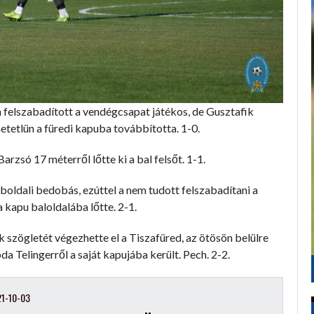
n felszabadított a vendégcsapat játékos, de Gusztafik
hetetlün a füredi kapuba továbbította. 1-0.
rzsó 17 méterről lőtte ki a bal felsőt. 1-1.
boldali bedobás, ezúttel a nem tudott felszabadítani a
 kapu baloldalába lőtte. 2-1.
k szögletét végezhette el a Tiszafüred, az ötösön belülre
da Telingerről a saját kapujába került. Pech. 2-2.
1-10-03