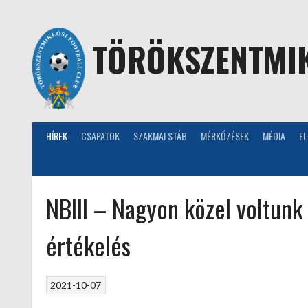
Skip
to
content
TÖRÖKSZENTMIK
HÍREK
CSAPATOK
SZAKMAI STÁB
MÉRKŐZÉSEK
MÉDIA
E
NBIII – Nagyon közel voltunk
értékelés
2021-10-07