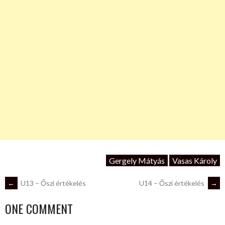
Gergely Mátyás
Vasas Károly
POST
←
U13 – Őszi értékelés
U14 – Őszi értékelés
→
ONE COMMENT
NAVIGATION