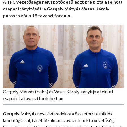
A TFC vezetősége helyi kötődésű edzőkre bízta a felnőtt
csapat irányítását: a Gergely Mátyás-Vasas Károly
párosra vár a 18 tavaszi forduló.
Gergely Mátyás (balra) és Vasas Károly irányítja a felnőtt
csapatot a tavaszi fordulókban
Gergely Mátyás
neve évtizedek óta összeforrt a miklósi
labdarúgással, ismét bizalmat szavazott neki a vezetőség.