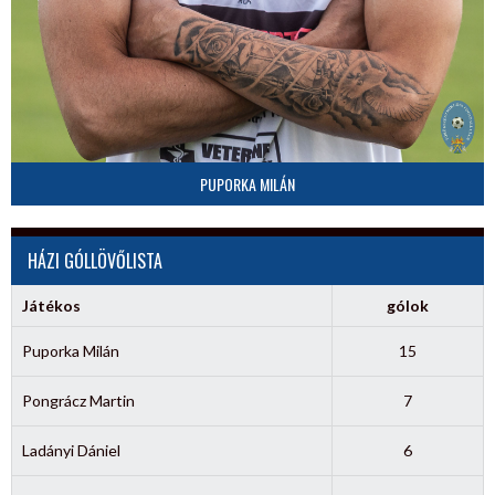
PUPORKA MILÁN
HÁZI GÓLLÖVŐLISTA
Játékos
gólok
Puporka Milán
15
Pongrácz Martin
7
Ladányi Dániel
6