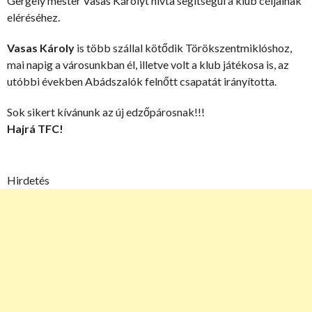
Gergely mester Vasas Károlyt hívta segítségül a klub céljainak
eléréséhez.
Vasas Károly
is több szállal kötődik Törökszentmiklóshoz,
mai napig a városunkban él, illetve volt a klub játékosa is, az
utóbbi években Abádszalók felnőtt csapatát irányította.
Sok sikert kívánunk az új edzőpárosnak!!!
Hajrá TFC!
Hirdetés