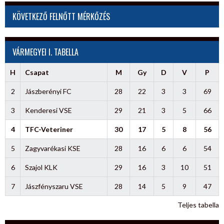
KÖVETKEZŐ FELNŐTT MÉRKŐZÉS
VÁRMEGYEI I. TABELLA
H
Csapat
M
Gy
D
V
P
2
Jászberényi FC
28
22
3
3
69
3
Kenderesi VSE
29
21
3
5
66
4
TFC-Veteriner
30
17
5
8
56
5
Zagyvarékasi KSE
28
16
6
6
54
6
Szajol KLK
29
16
3
10
51
7
Jászfényszaru VSE
28
14
5
9
47
Teljes tabella