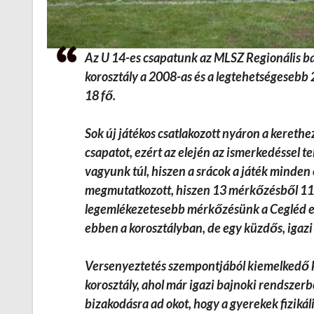
Az U 14-es csapatunk az MLSZ Regionális baj
korosztály a 2008-as és a legtehetségesebb 
18 fő.
Sok új játékos csatlakozott nyáron a kerethez
csapatot, ezért az elején az ismerkedéssel te
vagyunk túl, hiszen a srácok a játék minde
megmutatkozott, hiszen 13 mérkőzésből 11-
legemlékezetesebb mérkőzésünk a Cegléd elle
ebben a korosztályban, de egy küzdős, iga
Versenyeztetés szempontjából kiemelkedő ko
korosztály, ahol már igazi bajnoki rendsz
bizakodásra ad okot, hogy a gyerekek fizikáli