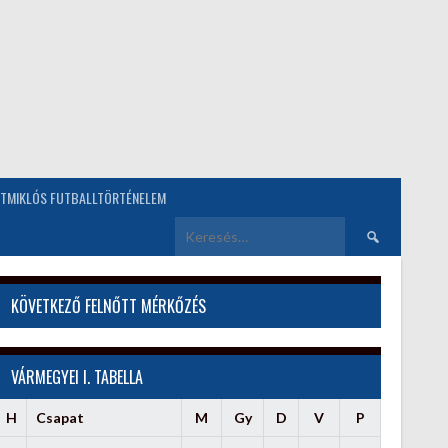
TMIKLÓS FUTBALLTÖRTÉNELEM
Keresés:
KÖVETKEZŐ FELNŐTT MÉRKŐZÉS
VÁRMEGYEI I. TABELLA
H
Csapat
M
Gy
D
V
P