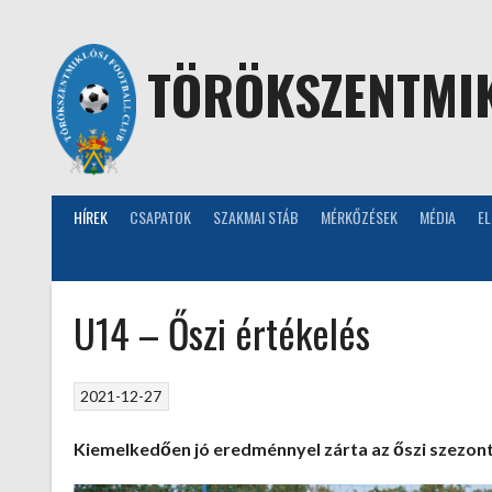
Skip
to
content
TÖRÖKSZENTMIK
HÍREK
CSAPATOK
SZAKMAI STÁB
MÉRKŐZÉSEK
MÉDIA
E
U14 – Őszi értékelés
2021-12-27
Kiemelkedően jó eredménnyel zárta az őszi szezont