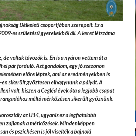
nokság Délkeleti csoportjában szerepelt. Ez a
2009-es születésű gyerekekből áll. A keret létszáma
, de voltak távozók is. Én is a nyáron vettem át a
lt el pár forduló. Azt gondolom, egy jó szezonon
n elemében előre léptek, ami az eredményekben is
en sikerült győztesen elhagynunk a pályát. A
ni volt, hiszen a Cegléd évek óta a legjobb csapat
zi rangadóhoz méltó mérkőzésen sikerült győznünk.
rosztály az U14, ugyanis ez a legfiatalabb
erben zajlanak a mérkőzések. Mindenképpen
san és pszichésen is jól viselték a bajnoki