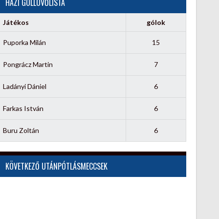
HÁZI GÓLLÖVŐLISTA
Játékos
gólok
Puporka Milán
15
Pongrácz Martin
7
Ladányi Dániel
6
Farkas István
6
Buru Zoltán
6
KÖVETKEZŐ UTÁNPÓTLÁSMECCSEK