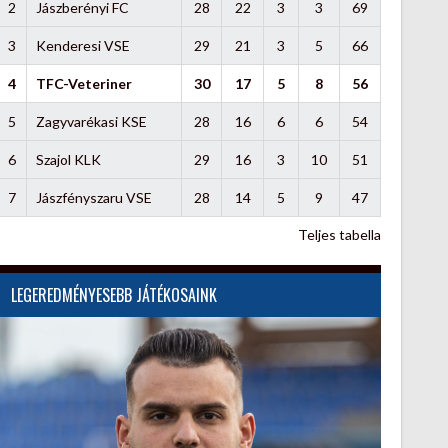
2
Jászberényi FC
28
22
3
3
69
3
Kenderesi VSE
29
21
3
5
66
4
TFC-Veteriner
30
17
5
8
56
5
Zagyvarékasi KSE
28
16
6
6
54
6
Szajol KLK
29
16
3
10
51
7
Jászfényszaru VSE
28
14
5
9
47
Teljes tabella
LEGEREDMÉNYESEBB JÁTÉKOSAINK