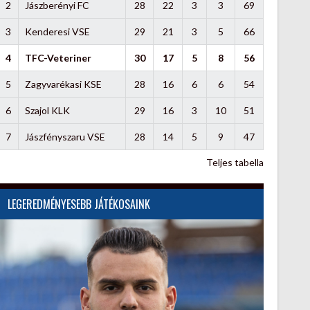
2
Jászberényi FC
28
22
3
3
69
3
Kenderesi VSE
29
21
3
5
66
4
TFC-Veteriner
30
17
5
8
56
5
Zagyvarékasi KSE
28
16
6
6
54
6
Szajol KLK
29
16
3
10
51
7
Jászfényszaru VSE
28
14
5
9
47
Teljes tabella
LEGEREDMÉNYESEBB JÁTÉKOSAINK