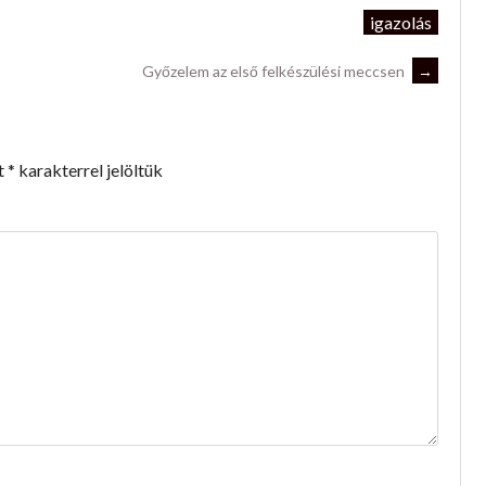
igazolás
Győzelem az első felkészülési meccsen
→
t
*
karakterrel jelöltük