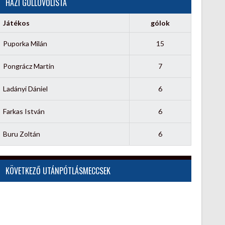
HÁZI GÓLLÖVŐLISTA
Játékos
gólok
Puporka Milán
15
Pongrácz Martin
7
Ladányi Dániel
6
Farkas István
6
Buru Zoltán
6
KÖVETKEZŐ UTÁNPÓTLÁSMECCSEK