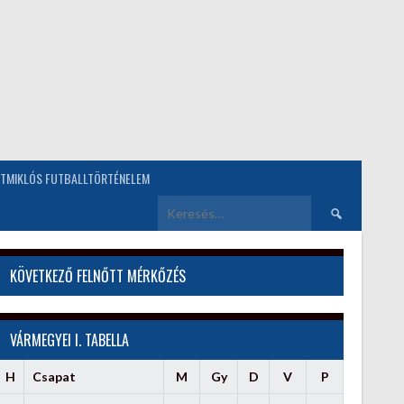
TMIKLÓS FUTBALLTÖRTÉNELEM
Keresés:
KÖVETKEZŐ FELNŐTT MÉRKŐZÉS
VÁRMEGYEI I. TABELLA
H
Csapat
M
Gy
D
V
P