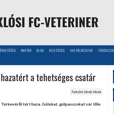
LÓSI FC-VETERINER
LÉRHETŐSÉG
NAPTÁR
KLUB
VEZETŐSÉG
TAO PÁLYÁZATOK
TÖRÖKSZEN
 hazatért a tehetséges csatár
Felnőtt hírek
Hírek
 Túrkevéről tért haza. Gólokat, gólpasszokat vár tőle