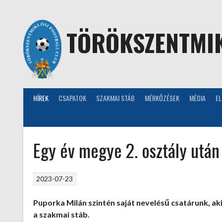
Skip
to
content
TÖRÖKSZENTMIK
HÍREK
CSAPATOK
SZAKMAI STÁB
MÉRKŐZÉSEK
MÉDIA
E
Egy év megye 2. osztály után
2023-07-23
Puporka Milán szintén saját nevelésű csatárunk, aki
a szakmai stáb.