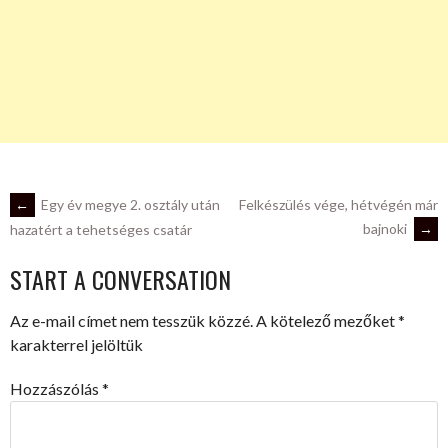
POST
←
Egy év megye 2. osztály után
Felkészülés vége, hétvégén már
bajnoki
→
hazatért a tehetséges csatár
NAVIGATION
START A CONVERSATION
Az e-mail címet nem tesszük közzé.
A kötelező mezőket
*
karakterrel jelöltük
Hozzászólás
*