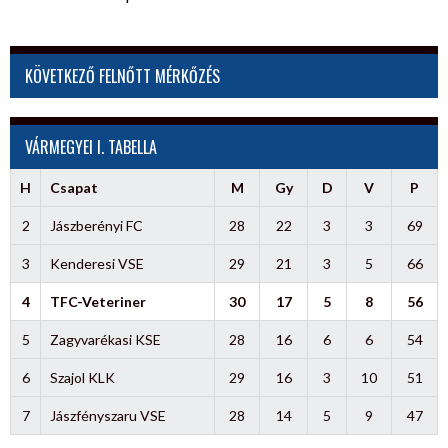
KÖVETKEZŐ FELNŐTT MÉRKŐZÉS
VÁRMEGYEI I. TABELLA
H
Csapat
M
Gy
D
V
P
2
Jászberényi FC
28
22
3
3
69
3
Kenderesi VSE
29
21
3
5
66
4
TFC-Veteriner
30
17
5
8
56
5
Zagyvarékasi KSE
28
16
6
6
54
6
Szajol KLK
29
16
3
10
51
7
Jászfényszaru VSE
28
14
5
9
47