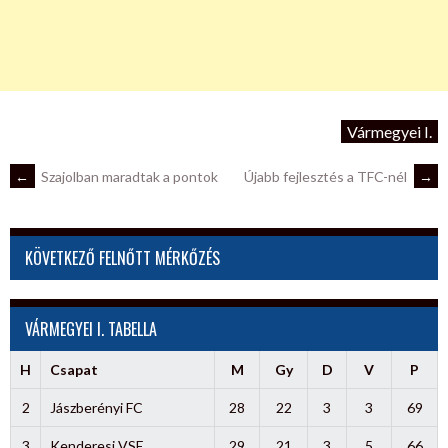
Vármegyei I.
POST
←
Szajolban maradtak a pontok
Újabb fejlesztés a TFC-nél
→
NAVIGATION
KÖVETKEZŐ FELNŐTT MÉRKŐZÉS
VÁRMEGYEI I. TABELLA
H
Csapat
M
Gy
D
V
P
2
Jászberényi FC
28
22
3
3
69
3
Kenderesi VSE
29
21
3
5
66