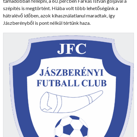
támadóbban fellépni, a 60. percben Farkas István góljával a
szépítés is megtörtént. Hiába volt több lehetőségünk a
hátralévő időben, azok kihasználatlanul maradtak, így
Jászberényből is pont nélkül tértünk haza.