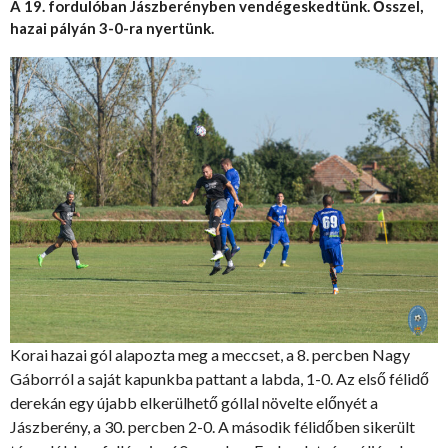
A 19. fordulóban Jászberényben vendégeskedtünk. Ősszel,
hazai pályán 3-0-ra nyertünk.
Korai hazai gól alapozta meg a meccset, a 8. percben Nagy
Gáborról a saját kapunkba pattant a labda, 1-0. Az első félidő
derekán egy újabb elkerülhető góllal növelte előnyét a
Jászberény, a 30. percben 2-0. A második félidőben sikerült