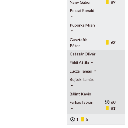
Nagy Gábor
89'
Poczai Ronald
Puporka Milán
Gusztafik
63'
Péter
Császár Olivér
Földi Attila
Lucza Tamás
Bojtok Tamás
Bálint Kevin
Farkas István
60'
81'
1
5