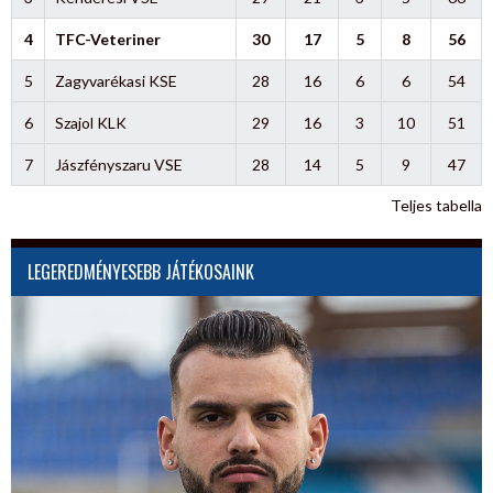
4
TFC-Veteriner
30
17
5
8
56
5
Zagyvarékasi KSE
28
16
6
6
54
6
Szajol KLK
29
16
3
10
51
7
Jászfényszaru VSE
28
14
5
9
47
Teljes tabella
LEGEREDMÉNYESEBB JÁTÉKOSAINK