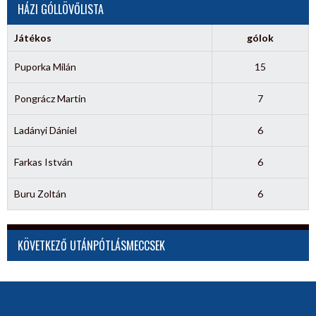
HÁZI GÓLLÖVŐLISTA
Játékos
gólok
Puporka Milán
15
Pongrácz Martin
7
Ladányi Dániel
6
Farkas István
6
Buru Zoltán
6
KÖVETKEZŐ UTÁNPÓTLÁSMECCSEK