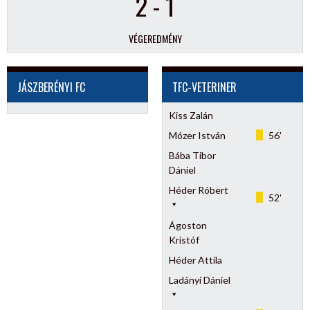
2
-
1
VÉGEREDMÉNY
JÁSZBERÉNYI FC
TFC-VETERINER
Kiss Zalán
Mózer István
56'
Bába Tibor
Dániel
Héder Róbert
52'
Ágoston
Kristóf
Héder Attila
Ladányi Dániel