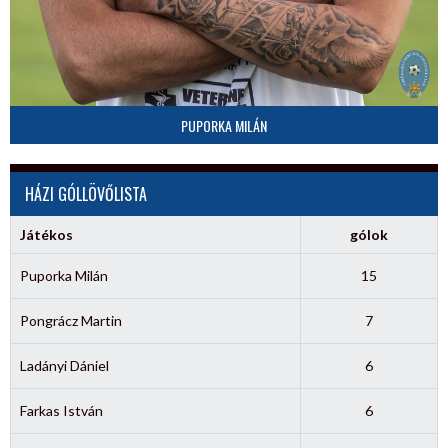
PUPORKA MILÁN
HÁZI GÓLLÖVŐLISTA
Játékos
gólok
Puporka Milán
15
Pongrácz Martin
7
Ladányi Dániel
6
Farkas István
6