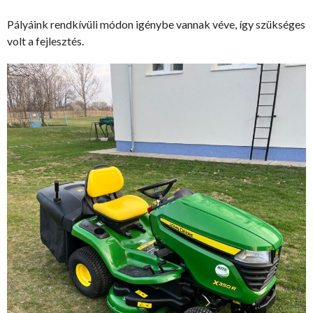
Pályáink rendkívüli módon igénybe vannak véve, így szükséges
volt a fejlesztés.