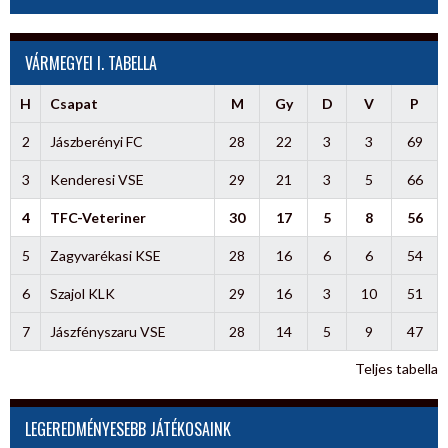
VÁRMEGYEI I. TABELLA
H
Csapat
M
Gy
D
V
P
2
Jászberényi FC
28
22
3
3
69
3
Kenderesi VSE
29
21
3
5
66
4
TFC-Veteriner
30
17
5
8
56
5
Zagyvarékasi KSE
28
16
6
6
54
6
Szajol KLK
29
16
3
10
51
7
Jászfényszaru VSE
28
14
5
9
47
Teljes tabella
LEGEREDMÉNYESEBB JÁTÉKOSAINK