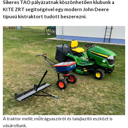
Sikeres TAO pályázatnak köszönhetően klubunk a
KITE ZRT segítségével egy modern John Deere
típusú kistraktort tudott beszerezni.
A traktor mellé, műtrágyaszórót és talajlazító eszközt is
vásároltunk.