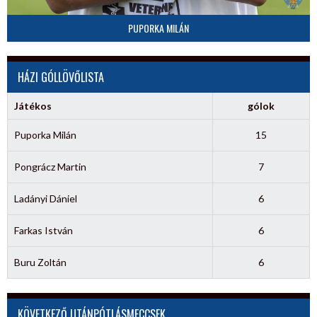
PUPORKA MILÁN
HÁZI GÓLLÖVŐLISTA
Játékos
gólok
Puporka Milán
15
Pongrácz Martin
7
Ladányi Dániel
6
Farkas István
6
Buru Zoltán
6
KÖVETKEZŐ UTÁNPÓTLÁSMECCSEK