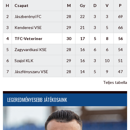
H
Csapat
M
Gy
D
V
P
2
Jászberényi FC
28
22
3
3
69
3
Kenderesi VSE
29
21
3
5
66
4
TFC-Veteriner
30
17
5
8
56
5
Zagyvarékasi KSE
28
16
6
6
54
6
Szajol KLK
29
16
3
10
51
7
Jászfényszaru VSE
28
14
5
9
47
Teljes tabella
LEGEREDMÉNYESEBB JÁTÉKOSAINK