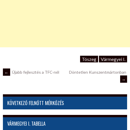
Tószeg
Vármegyei I.
POST
←
Újabb fejlesztés a TFC-nél
Döntetlen Kunszentmártonban
→
NAVIGATION
KÖVETKEZŐ FELNŐTT MÉRKŐZÉS
VÁRMEGYEI I. TABELLA