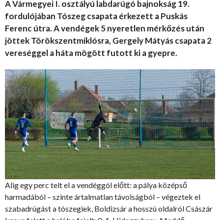
A Vármegyei I. osztályú labdarúgó bajnokság 19.
fordulójában Tószeg csapata érkezett a Puskás
Ferenc útra. A vendégek 5 nyeretlen mérkőzés után
jöttek Törökszentmiklósra, Gergely Mátyás csapata 2
vereséggel a háta mögött futott ki a gyepre.
Alig egy perc telt el a vendéggól előtt: a pálya középső
harmadából – szinte ártalmatlan távolságból – végeztek el
szabadrúgást a tószegiek, Boldizsár a hosszú oldalról Császár