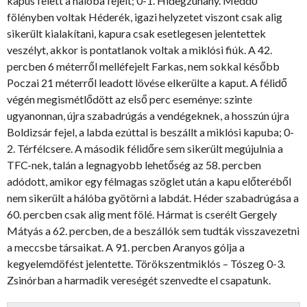
kapus felett a halóba fejelt; 0-1. Hidegzuhany. Meddő
fölényben voltak Héderék, igazi helyzetet viszont csak alig
sikerült kialakítani, kapura csak esetlegesen jelentettek
veszélyt, akkor is pontatlanok voltak a miklósi fiúk. A 42.
percben 6 méterről melléfejelt Farkas, nem sokkal később
Poczai 21 méterről leadott lövése elkerülte a kaput. A félidő
végén megismétlődött az első perc eseménye: szinte
ugyanonnan, újra szabadrúgás a vendégeknek, a hosszún újra
Boldizsár fejel, a labda ezúttal is beszállt a miklósi kapuba; 0-
2. Térfélcsere. A második félidőre sem sikerült megújulnia a
TFC-nek, talán a legnagyobb lehetőség az 58. percben
adódott, amikor egy félmagas szöglet után a kapu előteréből
nem sikerült a hálóba gyötörni a labdát. Héder szabadrúgása a
60. percben csak alig ment fölé. Hármat is cserélt Gergely
Mátyás a 62. percben, de a beszállók sem tudták visszavezetni
a meccsbe társaikat. A 91. percben Aranyos gólja a
kegyelemdöfést jelentette. Törökszentmiklós – Tószeg 0-3.
Zsinórban a harmadik vereségét szenvedte el csapatunk.