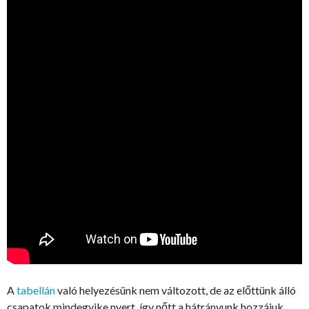
A
tabellán
való helyezésünk nem változott, de az előttünk álló
csapatok mindegyike nyert, így nőtt a hátrányunk hozzájuk