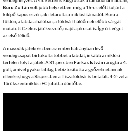
vendéghelyzet. A 45. ketten is kiugrottak a támadóharmadban,
Buru Zoltán
volt jobb helyzetben, még a 16-os előtt túljárt a
kilépő kapus eszén, aki letarolta a miklósi támadót. Buru a
földön, a labda a hálóban, a földvári hálóőrnek előbb sárgát
mutatott Czékus játékvezető, majd a pirosat is. Így ért véget
az első félidő.
A második játékrészben az emberhátrányban lévő
vendégcsapat birtokolta többet a labdát, inkább a miklósi
térfélen folyt a játék. A 81. percben
Farkas István
rárúgta a 4.
gólt, amivel gyakorlatilag bebiztosította a győzelmet annak
ellenére, hogy a 85.percben a Tiszaföldvár is betalált. 4-2-vel a
Törökszentmiklósi FC jutott a döntőbe.