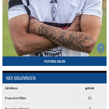
PUPORKA MILÁN
HÁZI GÓLLÖVŐLISTA
Játékos
gólok
Puporka Milán
15
Pongrácz Martin
7