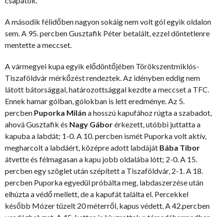
csapatok.
A második félidőben nagyon sokáig nem volt gól egyik oldalon
sem. A 95. percben Gusztafik Péter betalált, ezzel döntetlenre
mentette a meccset.
A vármegyei kupa egyik elődöntőjében Törökszentmiklós-
Tiszaföldvár mérkőzést rendeztek. Az idényben eddig nem
látott bátorsággal, határozottsággal kezdte a meccset a TFC.
Ennek hamar gólban, gólokban is lett eredménye. Az 5.
percben
Puporka Milán
a hosszú kapufához rúgta a szabadot,
ahová Gusztafik és
Nagy Gábor
érkezett, utóbbi juttatta a
kapuba a labdát; 1-0. A 10. percben ismét Puporka volt aktív,
megharcolt a labdáért, középre adott labdáját
Bába Tibor
átvette és félmagasan a kapu jobb oldalába lótt; 2-0. A 15.
percben egy szöglet után szépített a Tiszaföldvár, 2-1. A 18.
percben Puporka egyedül próbálta meg, labdaszerzése után
elhúzta a védő mellett, de a kapufát találta el. Percekkel
később Mózer tüzelt 20 méterről, kapus védett. A 42.percben