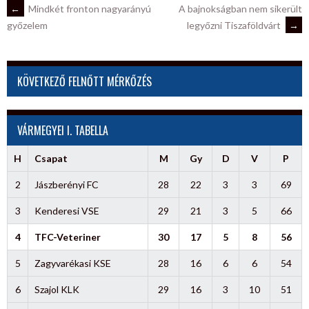
POST
←
Mindkét fronton nagyarányú
A bajnokságban nem sikerült
legyőzni Tiszaföldvárt
→
győzelem
NAVIGATION
KÖVETKEZŐ FELNŐTT MÉRKŐZÉS
VÁRMEGYEI I. TABELLA
H
Csapat
M
Gy
D
V
P
2
Jászberényi FC
28
22
3
3
69
3
Kenderesi VSE
29
21
3
5
66
4
TFC-Veteriner
30
17
5
8
56
5
Zagyvarékasi KSE
28
16
6
6
54
6
Szajol KLK
29
16
3
10
51