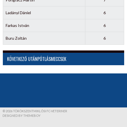
Ladányi Dániel
6
Farkas István
6
Buru Zoltán
6
KÖVETKEZŐ UTÁNPÓTLÁSMECCSEK
© 2026 TÖRÖKSZENTMIKLÓSI FC-VETERINER
DESIGNED BY THEMEBOY