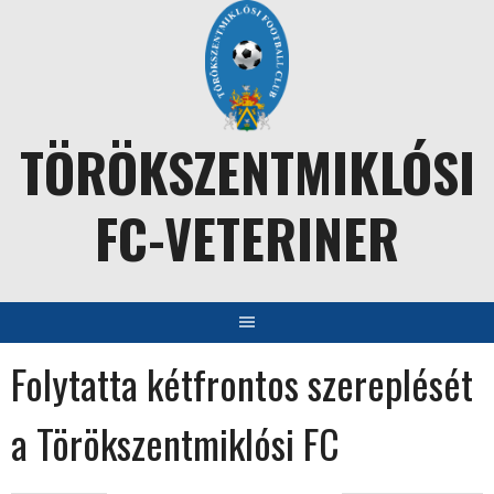
Skip
to
content
TÖRÖKSZENTMIKLÓSI
FC-VETERINER
Folytatta kétfrontos szereplését
a Törökszentmiklósi FC