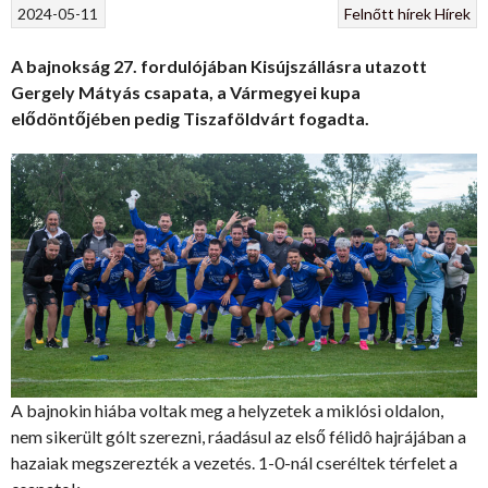
2024-05-11
Felnőtt hírek
Hírek
A bajnokság 27. fordulójában Kisújszállásra utazott
Gergely Mátyás csapata, a Vármegyei kupa
elődöntőjében pedig Tiszaföldvárt fogadta.
A bajnokin hiába voltak meg a helyzetek a miklósi oldalon,
nem sikerült gólt szerezni, ráadásul az első félidô hajrájában a
hazaiak megszerezték a vezetés. 1-0-nál cseréltek térfelet a