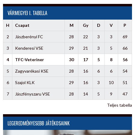
VÁRMEGYEI I. TABELLA
H
Csapat
M
Gy
D
V
P
2
Jászberényi FC
28
22
3
3
69
3
Kenderesi VSE
29
21
3
5
66
4
TFC-Veteriner
30
17
5
8
56
5
Zagyvarékasi KSE
28
16
6
6
54
6
Szajol KLK
29
16
3
10
51
7
Jászfényszaru VSE
28
14
5
9
47
Teljes tabella
LEGEREDMÉNYESEBB JÁTÉKOSAINK