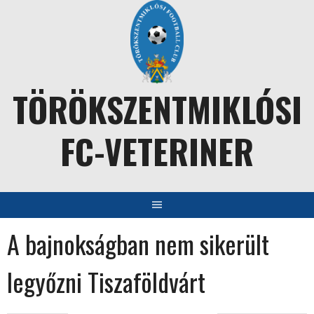
Skip
to
content
TÖRÖKSZENTMIKLÓSI
FC-VETERINER
A bajnokságban nem sikerült
legyőzni Tiszaföldvárt