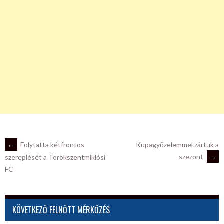
POST
←
Folytatta kétfrontos
Kupagyőzelemmel zártuk a
szezont
→
szereplését a Törökszentmiklósi
FC
NAVIGATION
KÖVETKEZŐ FELNŐTT MÉRKŐZÉS