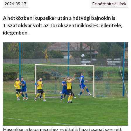
2024-05-17
Felnőtt hírek
Hírek
A hétközbeni kupasiker után a hétvégi bajnokin is
Tiszaföldvár volt az Törökszentmiklósi FC ellenfele,
idegenben.
Hasonlóan a kupameccshez, ezúttal is hazai csapat szerzett