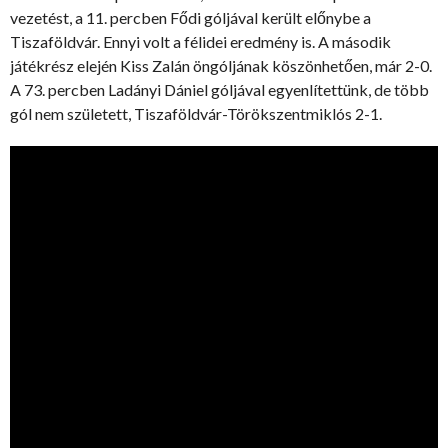
vezetést, a 11. percben Fődi góljával került előnybe a
Tiszaföldvár. Ennyi volt a félidei eredmény is. A második
játékrész elején Kiss Zalán öngóljának köszönhetően, már 2-0.
A 73. percben Ladányi Dániel góljával egyenlítettünk, de több
gól nem született, Tiszaföldvár-Törökszentmiklós 2-1.