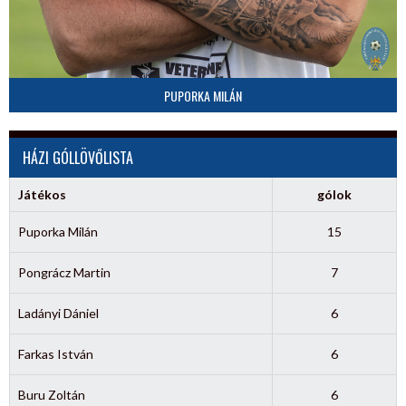
PUPORKA MILÁN
HÁZI GÓLLÖVŐLISTA
Játékos
gólok
Puporka Milán
15
Pongrácz Martin
7
Ladányi Dániel
6
Farkas István
6
Buru Zoltán
6