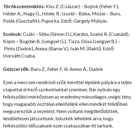
Törökszentmiklós:
Kiss Z. (Császár) – Bojtok (Fehér F.),
Héder A., Nagy G., Héder R., Izsold – Bába, Mózer – Buru,
Polák (Gusztafik), Puporka. Edző: Gergely Mátyás.
Szolnok:
Csáki – Sitku (Simon D.), Kardos, Szabó R. (Csanádi),
Kópis – Bogdán B. (Lengyel G.), Tisza, Dósa (Lengyel B.) –
Pinto (Dudok), Annus (Barna V.), Iván M. (Bakti). Edző:
Horváth Csaba.
Gólszerzők:
Buru Z., Fehér F. ill. Annus Á., Dudok
Ezen a meccsen rendkívül szűk kerettel léptünk pályára a teljes
csapattal érkező szolnokiakkal szemben. Bár nyilván egy
felkészülési mérkőzésen az eredmény másodlagos, mégis tény,
hogy magasabb osztályú ellenfelünk ellen mindkét félidőben
megszereztük a vezetést. Nem voltunk megilletődöttek,
lendületesen játszottunk, büszkék lehetünk arra, hogy
felkészülési időszakunk ezen szakaszában itt tartunk.