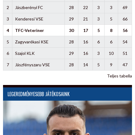
2
Jászberényi FC
28
22
3
3
69
3
Kenderesi VSE
29
21
3
5
66
4
TFC-Veteriner
30
17
5
8
56
5
Zagyvarékasi KSE
28
16
6
6
54
6
Szajol KLK
29
16
3
10
51
7
Jászfényszaru VSE
28
14
5
9
47
Teljes tabella
LEGEREDMÉNYESEBB JÁTÉKOSAINK