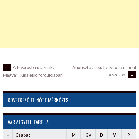
POST
←
A fővárosba utazunk a
Augusztus első hétvégéjén indul
a szezon.
→
Magyar Kupa első fordulójában
NAVIGATION
KÖVETKEZŐ FELNŐTT MÉRKŐZÉS
VÁRMEGYEI I. TABELLA
H
Csapat
M
Gy
D
V
P