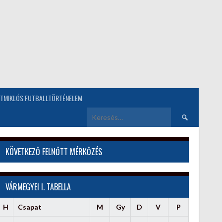
TMIKLÓS FUTBALLTÖRTÉNELEM
Keresés:
KÖVETKEZŐ FELNŐTT MÉRKŐZÉS
VÁRMEGYEI I. TABELLA
H
Csapat
M
Gy
D
V
P