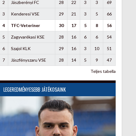
2
Jászberényi FC
28
22
3
3
69
3
Kenderesi VSE
29
21
3
5
66
4
TFC-Veteriner
30
17
5
8
56
5
Zagyvarékasi KSE
28
16
6
6
54
6
Szajol KLK
29
16
3
10
51
7
Jászfényszaru VSE
28
14
5
9
47
Teljes tabella
LEGEREDMÉNYESEBB JÁTÉKOSAINK