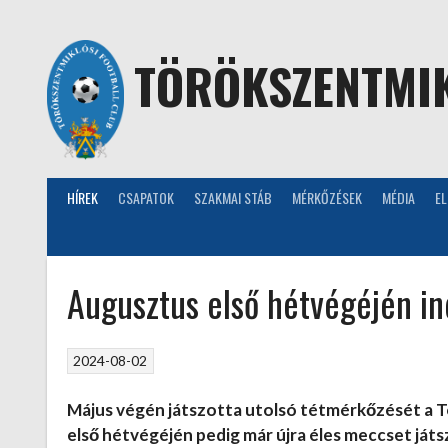
Skip
to
content
TÖRÖKSZENTMIK
HÍREK
CSAPATOK
SZAKMAI STÁB
MÉRKŐZÉSEK
MÉDIA
E
Augusztus első hétvégéjén in
2024-08-02
Május végén játszotta utolsó tétmérkőzését a T
első hétvégéjén pedig már újra éles meccset ját