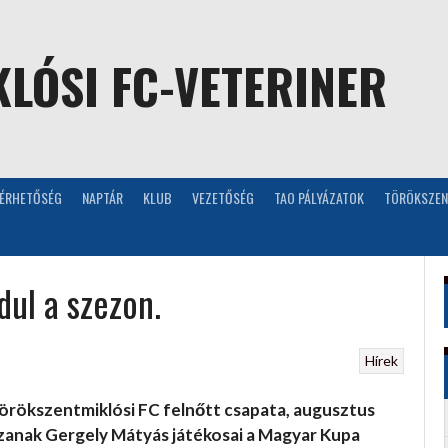
LÓSI FC-VETERINER
LÉRHETŐSÉG
NAPTÁR
KLUB
VEZETŐSÉG
TAO PÁLYÁZATOK
TÖRÖKSZEN
dul a szezon.
Hírek
örökszentmiklósi FC felnőtt csapata, augusztus
szanak Gergely Mátyás játékosai a Magyar Kupa