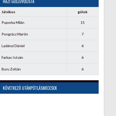
HÁZI GÓLLÖVŐLISTA
Játékos
gólok
Puporka Milán
15
Pongrácz Martin
7
Ladányi Dániel
6
Farkas István
6
Buru Zoltán
6
KÖVETKEZŐ UTÁNPÓTLÁSMECCSEK