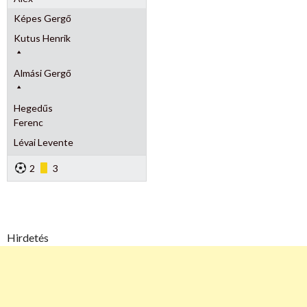
Képes Gergő
Kutus Henrik
Almási Gergő
Hegedűs
Ferenc
Lévai Levente
2
3
Hirdetés