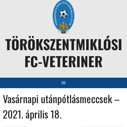
Skip
to
content
TÖRÖKSZENTMIKLÓSI
FC-VETERINER
Vasárnapi utánpótlásmeccsek –
2021. április 18.