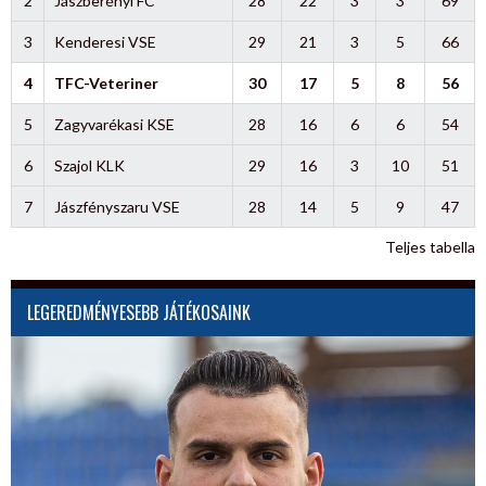
2
Jászberényi FC
28
22
3
3
69
3
Kenderesi VSE
29
21
3
5
66
4
TFC-Veteriner
30
17
5
8
56
5
Zagyvarékasi KSE
28
16
6
6
54
6
Szajol KLK
29
16
3
10
51
7
Jászfényszaru VSE
28
14
5
9
47
Teljes tabella
LEGEREDMÉNYESEBB JÁTÉKOSAINK