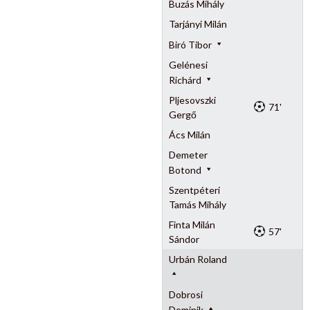
Buzás Mihály
Tarjányi Milán
Biró Tibor
Gelénesi
Richárd
Pljesovszki
71'
Gergő
Ács Milán
Demeter
Botond
Szentpéteri
Tamás Mihály
Finta Milán
57'
Sándor
Urbán Roland
Dobrosi
Dominik