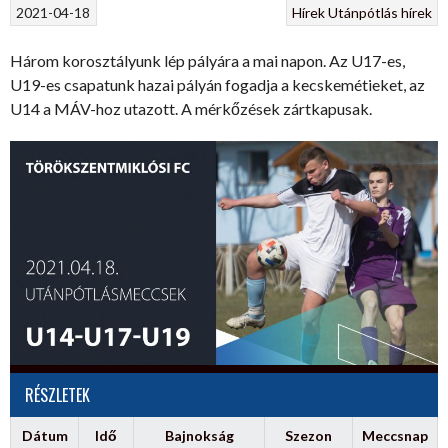
2021-04-18
Hírek
Utánpótlás hírek
Három korosztályunk lép pályára a mai napon. Az U17-es,
U19-es csapatunk hazai pályán fogadja a kecskemétieket, az
U14 a MÁV-hoz utazott. A mérkőzések zártkapusak.
RÉSZLETEK
Dátum
Idő
Bajnokság
Szezon
Meccsnap