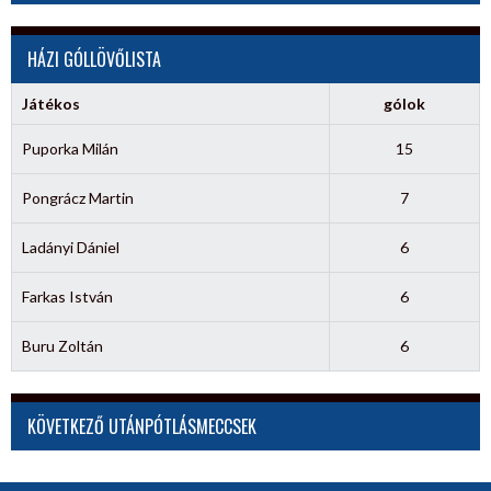
HÁZI GÓLLÖVŐLISTA
Játékos
gólok
Puporka Milán
15
Pongrácz Martin
7
Ladányi Dániel
6
Farkas István
6
Buru Zoltán
6
KÖVETKEZŐ UTÁNPÓTLÁSMECCSEK