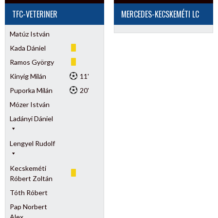
TFC-VETERINER
MERCEDES-KECSKEMÉTI LC
Matúz István
Kada Dániel
Ramos György
Kinyig Milán
11'
Puporka Milán
20'
Mózer István
Ladányi Dániel
Lengyel Rudolf
Kecskeméti
Róbert Zoltán
Tóth Róbert
Pap Norbert
Alex