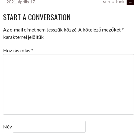
sorozatunk
→
– 2021. április 17.
NAVIGATION
START A CONVERSATION
Az e-mail címet nem tesszük közzé.
A kötelező mezőket
*
karakterrel jelöltük
Hozzászólás
*
Név