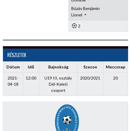
Búzás Benjámin
Lionel
2
RÉSZLETEK
Dátum
Idő
Bajnokság
Szezon
Meccsnap
2021-
12:00
U19 III. osztály
2020/2021
20
04-18
Dél-Keleti
csoport