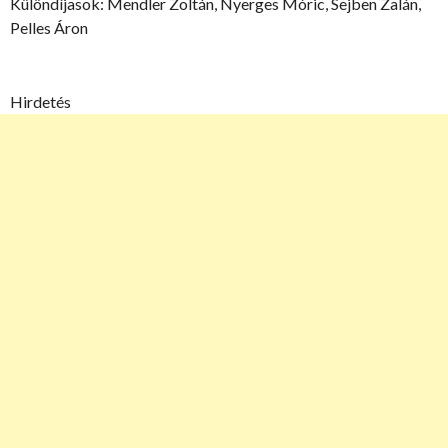
Különdíjasok: Mendler Zoltán, Nyerges Móric, Sejben Zalán,
Pelles Áron
Hirdetés