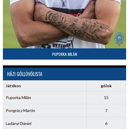
PUPORKA MILÁN
HÁZI GÓLLÖVŐLISTA
Játékos
gólok
Puporka Milán
15
Pongrácz Martin
7
Ladányi Dániel
6