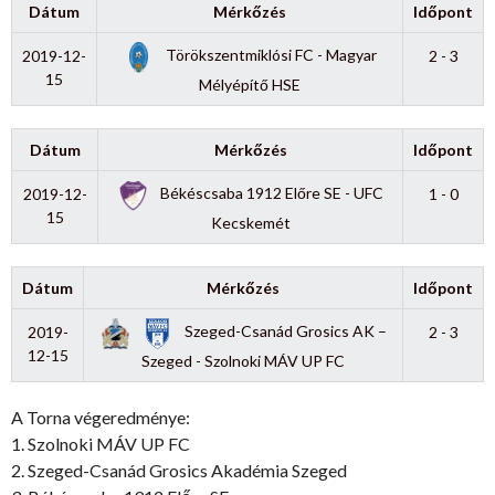
Dátum
Mérkőzés
Időpont
Törökszentmiklósi FC - Magyar
2019-12-
2 - 3
15
Mélyépítő HSE
Dátum
Mérkőzés
Időpont
Békéscsaba 1912 Előre SE - UFC
2019-12-
1 - 0
15
Kecskemét
Dátum
Mérkőzés
Időpont
Szeged-Csanád Grosics AK –
2019-
2 - 3
12-15
Szeged - Szolnoki MÁV UP FC
A Torna végeredménye:
1. Szolnoki MÁV UP FC
2. Szeged-Csanád Grosics Akadémia Szeged