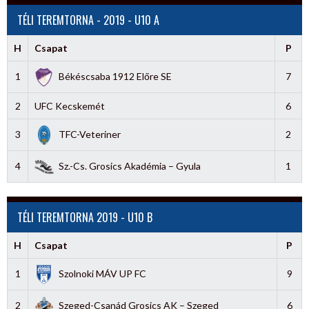
TÉLI TEREMTORNA - 2019 - U10 A
H
Csapat
P
1
Békéscsaba 1912 Előre SE
7
2
UFC Kecskemét
6
3
TFC-Veteriner
2
4
Sz.-Cs. Grosics Akadémia – Gyula
1
TÉLI TEREMTORNA 2019 - U10 B
H
Csapat
P
1
Szolnoki MÁV UP FC
9
2
Szeged-Csanád Grosics AK – Szeged
6