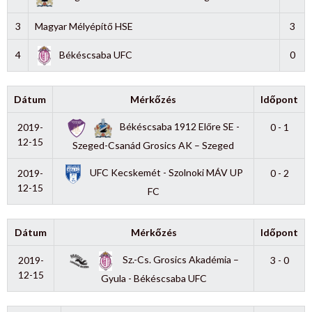
3
Magyar Mélyépítő HSE
3
4
Békéscsaba UFC
0
Dátum
Mérkőzés
Időpont
Békéscsaba 1912 Előre SE -
2019-
0 - 1
12-15
Szeged-Csanád Grosics AK – Szeged
UFC Kecskemét - Szolnoki MÁV UP
2019-
0 - 2
12-15
FC
Dátum
Mérkőzés
Időpont
Sz.-Cs. Grosics Akadémia –
2019-
3 - 0
12-15
Gyula - Békéscsaba UFC