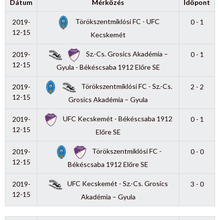
Dátum
Mérkőzés
Időpont
Törökszentmiklósi FC - UFC
2019-
0 - 1
12-15
Kecskemét
Sz.-Cs. Grosics Akadémia –
2019-
0 - 1
12-15
Gyula - Békéscsaba 1912 Előre SE
Törökszentmiklósi FC - Sz.-Cs.
2019-
2 - 2
12-15
Grosics Akadémia – Gyula
UFC Kecskemét - Békéscsaba 1912
2019-
0 - 1
12-15
Előre SE
Törökszentmiklósi FC -
2019-
0 - 0
12-15
Békéscsaba 1912 Előre SE
UFC Kecskemét - Sz.-Cs. Grosics
2019-
3 - 0
12-15
Akadémia – Gyula