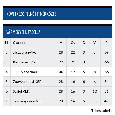
KÖVETKEZŐ FELNŐTT MÉRKŐZÉS
VÁRMEGYEI I. TABELLA
H
Csapat
M
Gy
D
V
P
2
Jászberényi FC
28
22
3
3
69
3
Kenderesi VSE
29
21
3
5
66
4
TFC-Veteriner
30
17
5
8
56
5
Zagyvarékasi KSE
28
16
6
6
54
6
Szajol KLK
29
16
3
10
51
7
Jászfényszaru VSE
28
14
5
9
47
Teljes tabella