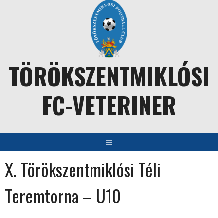
Skip
to
content
TÖRÖKSZENTMIKLÓSI
FC-VETERINER
X. Törökszentmiklósi Téli
Teremtorna – U10