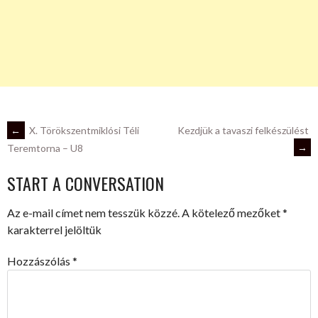
POST
←
X. Törökszentmiklósi Téli
Kezdjük a tavaszi felkészülést
→
Teremtorna – U8
NAVIGATION
START A CONVERSATION
Az e-mail címet nem tesszük közzé.
A kötelező mezőket
*
karakterrel jelöltük
Hozzászólás
*