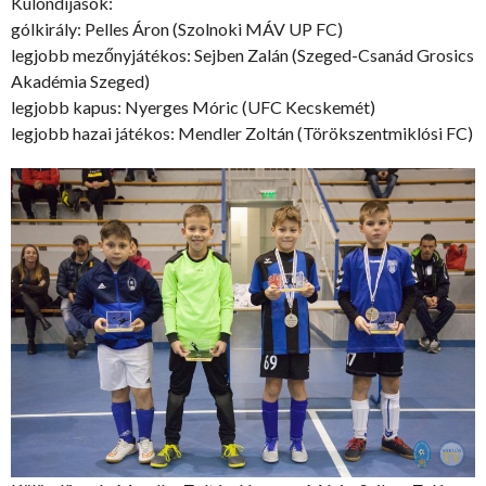
Különdíjasok:
gólkirály: Pelles Áron (Szolnoki MÁV UP FC)
legjobb mezőnyjátékos: Sejben Zalán (Szeged-Csanád Grosics
Akadémia Szeged)
legjobb kapus: Nyerges Móric (UFC Kecskemét)
legjobb hazai játékos: Mendler Zoltán (Törökszentmiklósi FC)