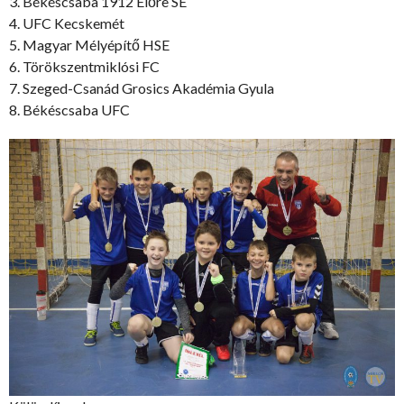
3. Békéscsaba 1912 Előre SE
4. UFC Kecskemét
5. Magyar Mélyépítő HSE
6. Törökszentmiklósi FC
7. Szeged-Csanád Grosics Akadémia Gyula
8. Békéscsaba UFC