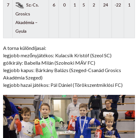
7
Sz.-Cs.
6
0
1
5
2
24
-22
1
Grosics
Akadémia –
Gyula
A torna különdíjasai:
legjobb mezőnyjátékos: Kulacsik Kristóf (Szeol SC)
gólkirály: Babella Milán (Szolnoki MÁV FC)
legjobb kapus: Bárkány Balázs (Szeged-Csanád Grosics
Akadémia Szeged)
legjobb hazai játékos: Pál Dániel (Törökszentmiklósi FC)