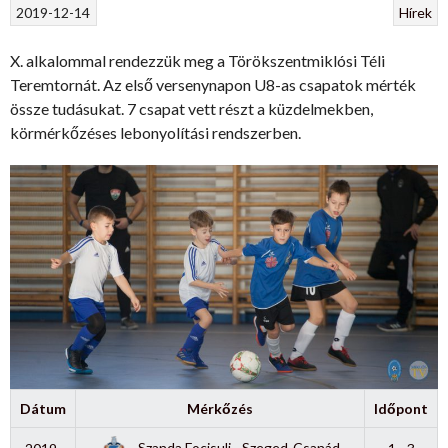
2019-12-14
Hírek
X. alkalommal rendezzük meg a Törökszentmiklósi Téli
Teremtornát. Az első versenynapon U8-as csapatok mérték
össze tudásukat. 7 csapat vett részt a küzdelmekben,
körmérkőzéses lebonyolítási rendszerben.
Dátum
Mérkőzés
Időpont
Szanda Focisuli - Szeged-Csanád