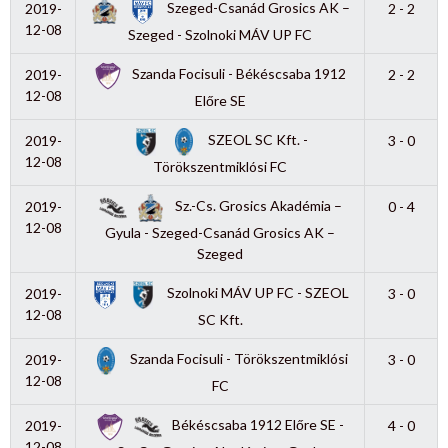
Szeged-Csanád Grosics AK –
2019-
2 - 2
12-08
Szeged - Szolnoki MÁV UP FC
Szanda Focisuli - Békéscsaba 1912
2019-
2 - 2
12-08
Előre SE
SZEOL SC Kft. -
2019-
3 - 0
12-08
Törökszentmiklósi FC
Sz.-Cs. Grosics Akadémia –
2019-
0 - 4
12-08
Gyula - Szeged-Csanád Grosics AK –
Szeged
Szolnoki MÁV UP FC - SZEOL
2019-
3 - 0
12-08
SC Kft.
Szanda Focisuli - Törökszentmiklósi
2019-
3 - 0
12-08
FC
Békéscsaba 1912 Előre SE -
2019-
4 - 0
12-08