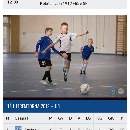
12-08
Békéscsaba 1912 Előre SE
TÉLI TEREMTORNA 2019 – U8
H
Csapat
M
Gy
D
V
LG
KG
GK
P
1
Szolnoki
6
5
1
0
24
4
20
16