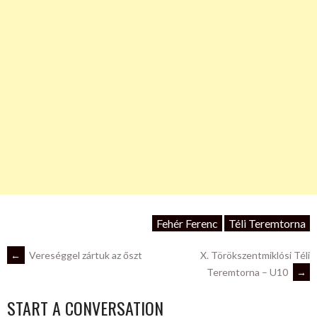
Fehér Ferenc
Téli Teremtorna
POST
←
Vereséggel zártuk az őszt
X. Törökszentmiklósi Téli
Teremtorna – U10
→
NAVIGATION
START A CONVERSATION