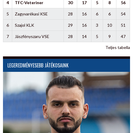
4
TFC-Veteriner
30
17
5
8
56
5
Zagyvarékasi KSE
28
16
6
6
54
6
Szajol KLK
29
16
3
10
51
7
Jászfényszaru VSE
28
14
5
9
47
Teljes tabella
LEGEREDMÉNYESEBB JÁTÉKOSAINK