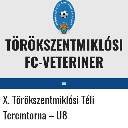
Skip
to
content
TÖRÖKSZENTMIKLÓSI
FC-VETERINER
X. Törökszentmiklósi Téli
Teremtorna – U8