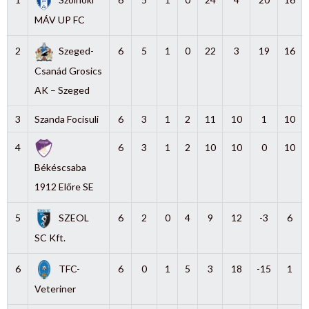
MÁV UP FC
2
Szeged-
6
5
1
0
22
3
19
16
Csanád Grosics
AK – Szeged
3
Szanda Focisuli
6
3
1
2
11
10
1
10
4
6
3
1
2
10
10
0
10
Békéscsaba
1912 Előre SE
5
SZEOL
6
2
0
4
9
12
-3
6
SC Kft.
6
TFC-
6
0
1
5
3
18
-15
1
Veteriner