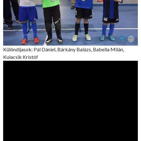
Különdíjasok: Pál Dániel, Bárkány Balázs, Babella Milán,
Kulacsik Kristóf