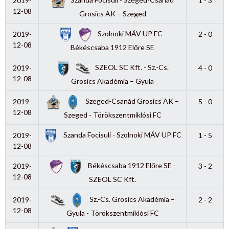
2019-
1 - 3
12-08
Grosics AK – Szeged
Szolnoki MÁV UP FC -
2019-
2 - 0
12-08
Békéscsaba 1912 Előre SE
SZEOL SC Kft. - Sz.-Cs.
2019-
4 - 0
12-08
Grosics Akadémia – Gyula
Szeged-Csanád Grosics AK –
2019-
5 - 0
12-08
Szeged - Törökszentmiklósi FC
Szanda Focisuli - Szolnoki MÁV UP FC
2019-
1 - 5
12-08
Békéscsaba 1912 Előre SE -
2019-
3 - 2
12-08
SZEOL SC Kft.
Sz.-Cs. Grosics Akadémia –
2019-
2 - 2
12-08
Gyula - Törökszentmiklósi FC