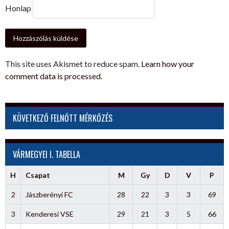
Honlap
This site uses Akismet to reduce spam.
Learn how your
comment data is processed.
KÖVETKEZŐ FELNŐTT MÉRKŐZÉS
VÁRMEGYEI I. TABELLA
H
Csapat
M
Gy
D
V
P
2
Jászberényi FC
28
22
3
3
69
3
Kenderesi VSE
29
21
3
5
66