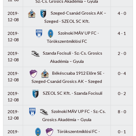
Sz.-Cs. Grosics Akadémia – Gyula
Szeged-Csanád Grosics AK –
2019-
4 - 0
12-08
Szeged - SZEOL SC Kft.
Szolnoki MÁV UP FC -
2019-
4 - 1
12-08
Törökszentmiklósi FC
Szanda Focisuli - Sz.-Cs. Grosics
2019-
2 - 0
12-08
Akadémia – Gyula
Békéscsaba 1912 Előre SE -
2019-
0 - 4
12-08
Szeged-Csanád Grosics AK – Szeged
SZEOL SC Kft. - Szanda Focisuli
2019-
0 - 2
12-08
Szolnoki MÁV UP FC - Sz.-Cs.
2019-
8 - 0
12-08
Grosics Akadémia – Gyula
Törökszentmiklósi FC -
2019-
0 - 1